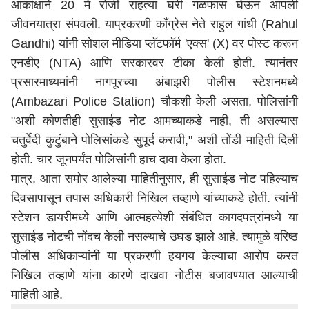
आकांक्षाने 20 मे रोजी राहत्या घरी गळफास घेऊन आपली
जीवनयात्रा संपवली. याप्रकरणी काँग्रेस नेते राहुल गांधी (Rahul
Gandhi) यांनी सोशल मीडिया प्लॅटफॉर्म 'एक्स' (X) वर पोस्ट करून
एनडीए (NTA) आणि सरकारवर टीका केली होती. त्यानंतर
प्रसारमाध्यमांनी नागपूरच्या अंबाझरी पोलीस स्टेशनमध्ये
(Ambazari Police Station) चौकशी केली असता, पोलिसांनी
"अशी कोणतीही सुसाईड नोट आमच्याकडे नाही, ती असल्यास
चतुर्वेदी कुटुंबाने पोलिसांकडे सुपूर्द करावी," अशी तोंडी माहिती दिली
होती. चार जूनपर्यंत पोलिसांनी हाच दावा केला होता.
मात्र, आता समोर आलेल्या माहितीनुसार, ही सुसाईड नोट पहिल्याच
दिवसापासून तपास अधिकारी निखिल तव्हाणे यांच्याकडे होती. त्यांनी
स्टेशन डायरीमध्ये आणि आत्महत्येशी संबंधित कागदपत्रांमध्ये या
सुसाईड नोटची नोंदच केली नसल्याचे उघड झाले आहे. त्यामुळे वरिष्ठ
पोलीस अधिकाऱ्यांनी या प्रकरणी हयगय केल्याचा आरोप करत
निखिल तव्हाणे यांना कारणे दाखवा नोटीस बजावण्यात आल्याची
माहिती आहे.