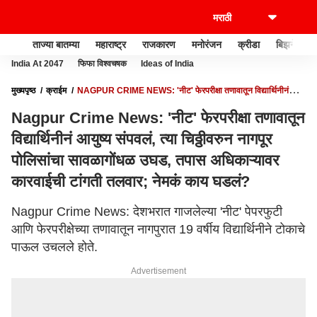
ताज्या बातम्या
महाराष्ट्र
राजकारण
मनोरंजन
क्रीडा
बिझनेस
India At 2047
फिफा विश्वचषक
Ideas of India
मुख्यपृष्ठ
क्राईम
NAGPUR CRIME NEWS: 'नीट' फेरपरीक्षा तणावातून विद्यार्थिनीनं
आयुष्य संपवलं, त्या चिठ्ठीवरुन नागपूर पोलिसांचा सावळागोंधळ उघड, तपास अधिकाऱ्यावर कारवाईची
Nagpur Crime News: 'नीट' फेरपरीक्षा तणावातून
टांगती तलवार; नेमकं काय घडलं?
विद्यार्थिनीनं आयुष्य संपवलं, त्या चिठ्ठीवरुन नागपूर
पोलिसांचा सावळागोंधळ उघड, तपास अधिकाऱ्यावर
कारवाईची टांगती तलवार; नेमकं काय घडलं?
Nagpur Crime News: देशभरात गाजलेल्या 'नीट' पेपरफुटी
आणि फेरपरीक्षेच्या तणावातून नागपुरात 19 वर्षीय विद्यार्थिनीने टोकाचे
पाऊल उचलले होते.
Advertisement