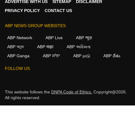
ADVERTISE WITH US
SITEMAP
DISCLAIMER
PRIVACY POLICY
CONTACT US
ABP NEWS GROUP WEBSITES
ABP Network
ABP Live
ABP न्यूज़
ABP আনন্দ
ABP माझा
ABP અસ્મિતા
ABP Ganga
ABP ਸਾਂਝਾ
ABP நாடு
ABP దేశం
FOLLOW US
This website follows the
DNPA Code of Ethics.
Copyright@2026.
All rights reserved.