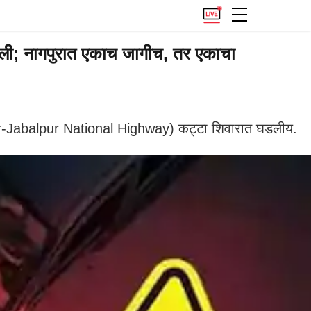
ी; नागपुरात एकाच जागीच, तर एकाचा
agpur-Jabalpur National Highway) कट्टा शिवारात घडलीय.