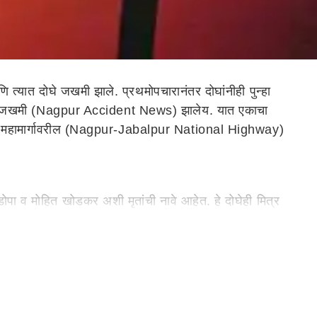
त्यात दोघे जखमी झाले. प्रथमोपचारानंतर दोघांनीही पुन्हा
 जखमी (Nagpur Accident News) झाले
य
. यात एकाचा
ट्रीय महामार्गावरील (Nagpur-Jabalpur National Highway)
डोपा व मोहित खोडकर अशी मृतांची नावे आहेत.
हे
दोघेही मित्र
नितच्या नातेवाईकाकडे कार्यक्रम असल्याने दोघेही सिवनीकडे जात
य केंद्रात उपचार करण्यात आले. तेव्हा डॉक्टरांनी त्यांना
-रामनगर दरम्यान मोटरसायकल जोरात दुभाजकावर आढळली,
यात