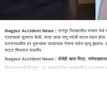
Nagpur Accident News :
नागपूर जिल्ह्यातील मनसर येथे
प्रवासाला सुरुवात केली, मात्र काळ जणू त्यांची वाटच पाहत होता
घटनास्थळीच तर दुसऱ्याचा उपचाराला नेताना वाटेत मृत्यू झाला
य
. 
कट्टा शिवारात घडली
य
.
Nagpur Accident News : दोघेही
खास
मित्र, नातेवाइका
मिळालेल्या
माहिती
नुसार
, 25
फेब्रुवारीच्या
सायंकाळी 5 वाजताच्या 
असून, ते नागपूर शहरातील मानेवाडा भागात किरायाने राहायचे. पु
होते. यासाठी नातेवाइकाला मोटरसायकल मागितली होती.
Nagpur Accident : डॉक्टरांनी उपचारासाठी नागपूरला जाण्या
दरम्यान
,
या
अपघातात
पहिल्यांदा मोटरसायकल स्लीप झाल्याने दोघेह
उपचारासाठी नागपूरला जाण्याचा सल्ला दिला असताना दोघेही त्