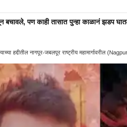
ावले, पण काही तासात पुन्हा काळानं झडप घातल
च्या हद्दीतील नागपूर-जबलपूर राष्ट्रीय महामार्गावरील (N