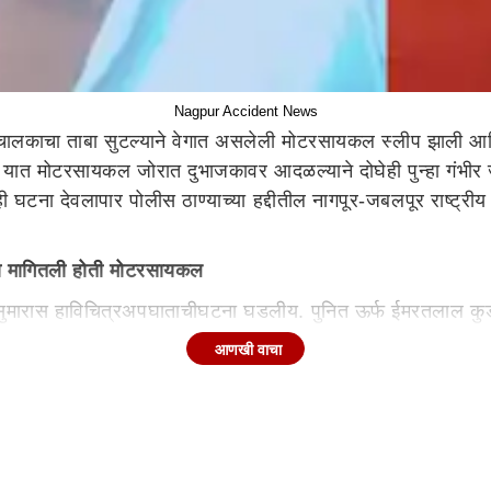
Nagpur Accident News
 चालकाचा ताबा सुटल्याने वेगात असलेली मोटरसायकल स्लीप झाली आणि 
.
यात
मोटरसायकल जोरात दुभाजकावर आदळल्याने दोघेही
पुन्हा
गंभीर
ही घटना देवलापार पो
ली
स ठाण्याच्या हद्दीतील नागपूर-जबलपूर राष्
ला मागितली होती मोटरसायकल
सुमारास
हा
विचित्र
अपघाताची
घटना
घडली
य
. पुनित ऊर्फ ईमरतलाल कु
नित टाइल्स बसविण्याचे, तर मोहित वाहन चालक म्हणून काम करायचा. पु
आणखी वाचा
चा सल्ला दिला,
पण
....
ी खाली कोसळले व जखमी झाले. त्यांच्यावर मनसर येथील प्राथमिक आरोग्
याच मोटरसायकलने
नागपूर
ऐवजी सिवनीच्या दिशेने निघाले.
अशातच
कट्टा