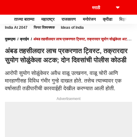
ताज्या बातम्या
महाराष्ट्र
राजकारण
मनोरंजन
क्रीडा
बिझनेस
India At 2047
फिफा विश्वचषक
Ideas of India
मुख्यपृष्ठ
क्राईम
अंबड तहसीलदार लाच प्रकरणात ट्विस्ट, तक्रारदार सुयोग सोळुंकेला अटक;
दोन दिवसांची पोलीस कोठडी
अंबड तहसीलदार लाच प्रकरणात ट्विस्ट, तक्रारदार
सुयोग सोळुंकेला अटक; दोन दिवसांची पोलीस कोठडी
आरोपी सुयोग सोळुंकेवर अवैध वाळू उत्खनन, वाळू चोरी आणि
मारहाणीसह विविध गंभीर गुन्हे दाखल होते. तसेच त्याच्यावर एक
वर्षासाठी तडीपारीची कारवाईही देखील करण्यात आली होती.
Advertisement