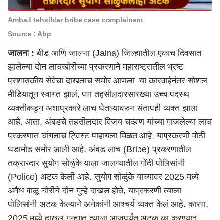
Ambad tehsildar bribe case complainant
Source : Abp
जालना :
बीड आणि
जालना (Jalna)
जिल्ह्यातील एकाच दिवसात
झालेल्या दोन लाचखोरीच्या प्रकरणाने महाराष्ट्रातील भ्रष्ट
प्रशासकीय सेवेचा दाखलाच समोर आणला. या कारवाईनंतर सोशल
मीडियातून स्वागत झालं, पण तहसीलदारसारख्या उच्च पदस्थ
व्यक्तीकडून अशाप्रकारे लाच घेतल्यावरुन संतापही व्यक्त झाला
आहे. आता, अंबडचे तहसीलदार विजय चव्हाण यांच्या गाजलेल्या लाच
प्रकरणात चांगलाच ट्विस्ट पाहायला मिळत आहे, याप्रकरणी मोठी
घडामोड समोर आली आहे. अंबड
लाच (Bribe)
प्रकरणातील
तक्रारदार सुयोग सोळुंके याला जालन्यातील गोंदी
पोलिसांनी
(Police)
अटक केली आहे. सुयोग सोळुंके याच्यावर 2025 मध्ये
अवैध वाळू चोरीचे दोन गुन्हे दाखल होते, याप्रकरणी त्याला
पोलिसांनी अटक केल्याने अनेकांनी आश्चर्य व्यक्त केलं आहे. कारण,
2025 मध्ये दाखल गुन्ह्यात त्याला आजपर्यंत अटक का करण्यात