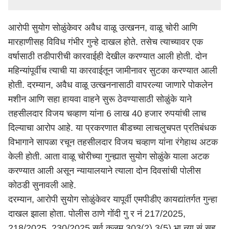
आरोपी सुयोग सोळुंकेवर अवैध वाळू उत्खनन, वाळू चोरी आणि
मारहाणीसह विविध गंभीर गुन्हे दाखल होते. तसेच त्याच्यावर एक
वर्षासाठी तडीपारीची कारवाईही देखील करण्यात आली होती. दोन
महिन्यांपूर्वीच त्याची या कारवाईतून जामीनावर सुटका करण्यात आली
होती. दरम्यान, अवैध वाळू उत्खननासाठी वापरल्या जाणारे पोकलेन
मशीन आणि सहा हायवा वाहने सुरू ठेवण्यासाठी सोळुंके याने
तहसीलदार विजय चव्हाण यांना 6 लाख 40 हजार रुपयांची लाच
दिल्याचा आरोप आहे. या प्रकरणात बीडच्या लाचलुचपत प्रतिबंधक
विभागाने सापळा रचून तहसीलदार विजय चव्हाण यांना रंगेहाथ अटक
केली होती. आता वाळू चोरीच्या गुन्ह्यात सुयोग सोळुंके याला अटक
करण्यात आली असून न्यायालयाने त्याला दोन दिवसांची पोलीस
कोठडी सुनावली आहे.
दरम्यान, आरोपी सुयोग सोळुंकेवर यापूर्वी एमपीडीए कायद्यांतर्गत गुन्हा
दाखल झाला होता. पोलीस
ठाणे
गोंदी गु र नं 217/2025,
218/2025, 230/2025 सर्व कलम 303(2),3(5) भा न्या सं सह