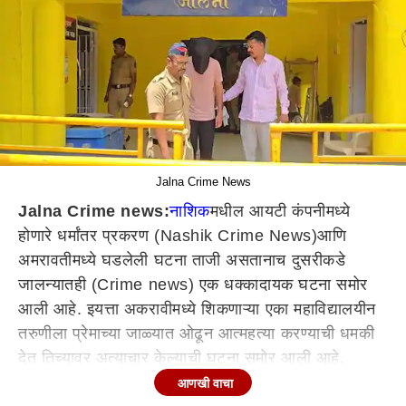
Jalna Crime News
Jalna Crime news:
नाशिक
मधील आयटी कंपनीमध्ये
होणारे
धर्मांतर प्रकरण (Nashik Crime News)आणि
अमरावतीमध्ये घडलेली घटना ताजी असतानाच दुसरीकडे
जालन्यातही (Crime news) एक धक्कादायक घटना समोर
आली
आहे
. इयत्ता अकरावीमध्ये शिकणाऱ्या एका महाविद्यालयीन
तरुणीला प्रेमाच्या जाळ्यात ओढून आत्महत्या करण्याची धमकी
देत तिच्यावर अत्याचार केल्याची घटना समोर आली आहे.
तरुणीची ओळख लपविण्यासाठी आरोपीने बुरखा घालून तरुणीला
आणखी वाचा