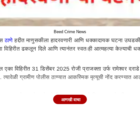
Beed Crime News
ीस
ठाणे
हद्दीत माणुसकीला हादरवणारी आणि धक्कादायक घटना उघडकी
याला विहिरीत ढकलून दिले आणि त्यानंतर स्वतःही आत्महत्या केल्याची
का विहिरीत 31 डिसेंबर 2025 रोजी प्राजक्ता उर्फ रामेश्वर दराडे आणि
यावेळी ग्रामीण पोलीस ठाण्यात आकस्मिक मृत्यूची नोंद करण्यात आल
स्तव समोर आले आहे. पोलीस तपासात असे निष्पन्न झाले की, प्राजक्
आणखी वाचा
ानसिक तणावात होती. याच तणावातून तिने टोकाचे पाऊल उचलत प्रथम आ
 आता ग्रामीण पोलीस ठाण्यामध्ये गुन्हा नोंदविला गेला आहे.
रहाण
मद्यपीला मारहाण होत असल्याचा व्हिडिओ समोर आलाय. नव्याने उभारण्य
 सुमारास या दोघांमध्ये किरकोळ कारणावरून वाद झाल्याने ही हाणामारी 