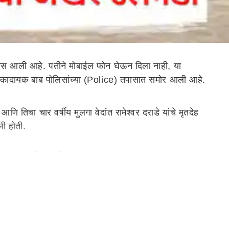
स आली आहे. पतीने मोबाईल फोन घेऊन दिला नाही, या
 धक्कादायक बाब पोलिसांच्या (Police) तपासात समोर आली आहे.
 तिचा चार वर्षीय मुलगा वेदांत रामेश्वर दराडे यांचे मृतदेह
ी होती.
ता दराडे हिचा पतीसोबत मोबाईल फोनच्या कारणावरून वारंवार
पल्या चार वर्षीय मुलाला विहिरीत ढकलले आणि त्यानंतर स्वतःही
ात आलेल्या बस स्थानकात नेहमीच रात्रीच्या वेळी मोठ्या प्रमाणात
झाली. तृतीय पंथीयाने मद्यपीला जबर मारहाण केल्याचं यामध्ये