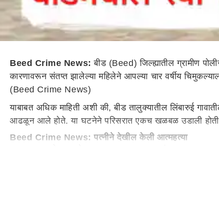
Beed Crime News:
बीड (Beed) जिल्ह्यातील ग्रामीण पोल
कारणावरून संतप्त झालेल्या महिलेने आपल्या चार वर्षीय चिमुकल्
(Beed Crime News)
याबाबत अधिक माहिती अशी की, बीड तालुक्यातील लिंबारुई गावातील ए
आढळून आले होते. या घटनेने परिसरात एकच खळबळ उडाली होती. त्
Beed Crime News: पत्नीने देखील केली आत्महत्या
मात्र, या घटनेचा सखोल तपास करण्यात आल्यानंतर धक्कादायक वा
वाद होत होता. पतीने मोबाईल घेऊन देण्यास नकार दिल्याने ती म
आत्महत्या केली. खून करून या महिलेने आत्महत्या केल्याने यानुसार
Beed Crime News: बीडमध्ये तृतीय पंथीयाकडून मद्यपीला मा
दरम्यान, बीडच्या मध्यवर्ती बस स्थानकात एका तृतीय पंथीयाकडून 
तृतीयपंथी आणि मद्यपिंचा वावर पाहायला मिळतो. आज मध्यरात्रीच्या