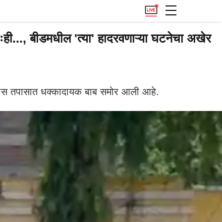
ी..., बीडमधील 'त्या' हादरवणाऱ्या घटनेचा अखेर
ोलीस तपासात धक्कादायक बाब समोर आली आहे.