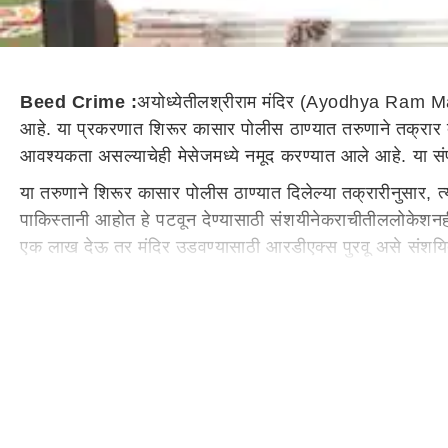
Beed Crime :
अयोध्येतील
श्रीराम
मंदिर
(
Ayodhya
Ram Ma
आहे. या प्रकरणात
शिरूर
कासार पोलीस ठाण्यात तरुणाने तक्रार 
आवश्यकता असल्याचेही
मेसेजमध्ये
नमूद करण्यात आले आहे. या संप
या तरुणाने
शिरूर
कासार पोलीस ठाण्यात दिलेल्या तक्रारीनुसार,
त
पाकिस्तानी आहोत हे
पटवून
देण्यासाठी
संशयीने
कराचीतील
लोकेशनह
एक लाख देऊ तर मंदिर उडवण्यासाठी
आरडीएक्स
पुरवू असे
संशयि
संशयिताविरोधात
गुन्हा दाखल
मेसेज
पाठवणाऱ्याने
पाकिस्तानातील
कराची येथील
लोकेशनही
शेअर
क
आला आहे.
पोलिसांनी
या प्रकरणाची सखोल चौकशी सुरू केली आह
खळबळ
उडाली
आहे. आता
पोलिसांच्या
तपासात नेमकी काय माहिती स
याआधीही राम मंदिर उडवण्याच्या धमक्या
दरम्यान,
अयोध्येतील
राम मंदिराला धमक्या येण्याची ही पहिलीच वेळ
आली होती.
जानेवारी
2024 मध्ये प्राणप्रतिष्ठा होण्यापूर्वीच अने