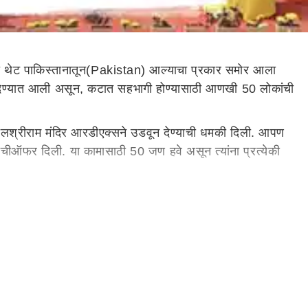
ा थेट
पाकिस्तानातून
(Pakistan)
आल्याचा प्रकार समोर आला
ेण्यात आली असून,
कटात
सहभागी होण्यासाठी आणखी
50
लोकांची
ील
श्रीराम
मंदिर
आरडीएक्सने
उडवून देण्याची धमकी दिली. आपण
ंची
ऑफर
दिली. या कामासाठी 50 जण हवे असून त्यांना प्रत्येकी
 तक्रार दिली. या तक्रारीनुसार
संशयितावर
गुन्हा दाखल करण्यात
माहिती
पोलिसांनी
दिली आहे. दरम्यान, या घटनेमुळे
बीडमध्ये
एकच
ती. त्यानंतर त्याला बिहारच्या
भागलपूरमधून
अटक करण्यात
िर
बॉम्बने
उडवून देण्याच्या धमकीचा ई मेल अयोध्या राम मंदिर ट्रस्ट