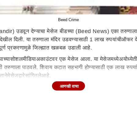
Beed Crime
ndir)
उडवून देण्याचा
मेसेज
बीडच्या
(Beed News)
एका तरुणाल
देखील दिली. या तरुणाला मंदिर उडवण्यासाठी
1
लाख
रुपयांची
ऑफर
द
ूर्ण प्रकरणामुळे जिल्ह्यात खळबळ
उडाली
आहे.
्याच्या
सोशल
मीडिया
अकाउंटवर
एक
मेसेज
आला. या
मेसेजमध्ये
अयोध्येत
ी
तरुणाला पाठवले. शिवाय
कटात
सहभागी होण्यासाठी एक लाख
रुपया
ता
ने
मेसेजद्वारे
सांगितले
आहे
.
आणखी वाचा
ेले
आहे
.
या
खळबळजनक
घटनेनंतर तरुणाने
शिरूर
पोलीस
ठाणे
गाठून
े.
हा नेमका काय प्रकार आहे? हे तपासानंतर स्पष्ट होणार असल्याचे 
मोर येणार? हे पाहणे महत्त्वाचे ठरणार आहे.
 नाही.
सप्टेबर
2024 मध्ये एका तरुणाने
सोशल
मीडियावर
धमकी दिली हो
क धमक्या आल्या होत्या. यानंतर एप्रिल
2025
मध्ये
अयोध्येतील
राम मंद