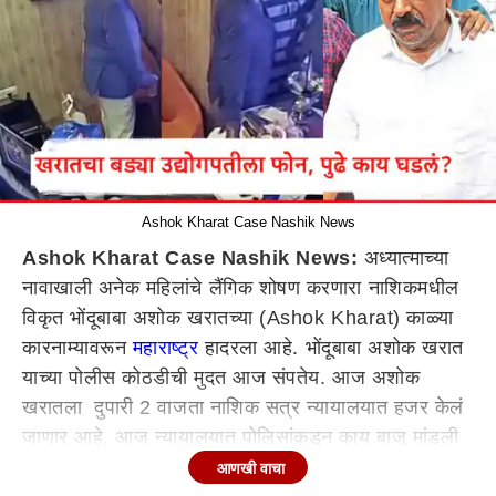
Ashok Kharat Case Nashik News
Ashok Kharat Case Nashik News:
अध्यात्माच्या
नावाखाली अनेक महिलांचे लैंगिक शोषण करणारा नाशिकमधील
विकृत भोंदूबाबा अशोक खरातच्या (Ashok Kharat) काळ्या
कारनाम्यावरून
महाराष्ट्र
हादरला आहे. भोंदूबाबा अशोक खरात
याच्या पोलीस कोठडीची मुदत आज संपतेय. आज अशोक
खरातला दुपारी 2 वाजता नाशिक सत्र न्यायालयात हजर केलं
जाणार आहे. आज न्यायालयात पोलिसांकडून काय बाजू मांडली
जाते आणि पोलीस कोठडीत किती वाढ होते हे बघणं महत्वाचं
आणखी वाचा