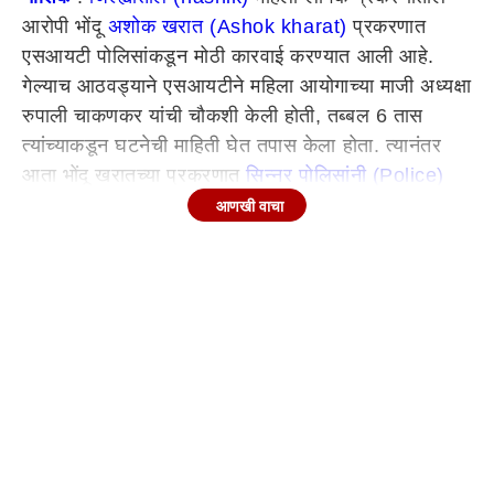
आरोपी भोंदू
अशोक खरात (Ashok kharat)
प्रकरणात
एसआयटी पोलिसांकडून मोठी कारवाई करण्यात आली आहे.
गेल्याच आठवड्याने एसआयटीने महिला आयोगाच्या माजी अध्यक्षा
रुपाली चाकणकर यांची चौकशी केली होती, तब्बल 6 तास
त्यांच्याकडून घटनेची माहिती घेत तपास केला होता. त्यानंतर
आता भोंदू खरातच्या प्रकरणात
सिन्नर पोलिसांनी (Police)
शिवनिका संस्थानचे माजी सचिव आणि जगदंबा माता पतसंस्था
आणखी वाचा
संचालक नामकर्ण आवारेला अटक केली आहे.
Continues below advertisement