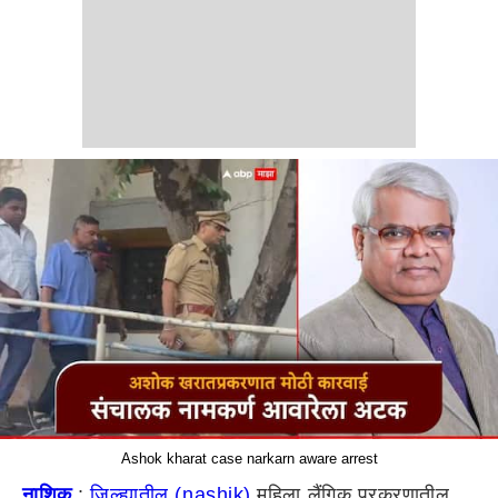
Ashok kharat case narkarn aware arrest
नाशिक
:
जिल्ह्यातील (nashik)
महिला लैंगिक प्रकरणातील