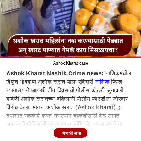
Ashok Kharat case
Ashok Kharat Nashik Crime news:
नाशिकमधील
विकृत भोंदूबाबा अशोक खरात याला रविवारी
नाशिक
जिल्हा
न्यायालयाने आणखी तीन दिवसांची पोलीस कोठडी सुनावली.
यावेळी अशोक खरातच्या वकिलांनी पोलीस कोठडीला जोरदार
विरोध केला. मात्र, अशोक खरात (Ashok Kharat) हा
तपासात सहकार्य करत नसल्याने चौकशीसाठी वेळ लागत
असल्याचे पोलिसांनी न्यायालयात सांगितले. न्यायालयाने हा
युक्तिवाद मान्य करत अशोक खरात याला 1 एप्रिलपर्यंत पोलीस
आणखी वाचा