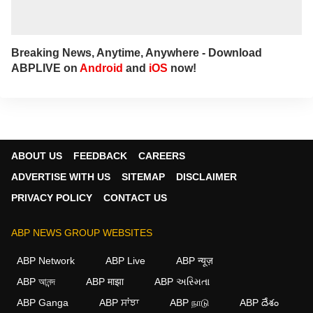
Breaking News, Anytime, Anywhere - Download
ABPLIVE on
Android
and
iOS
now!
ABOUT US
FEEDBACK
CAREERS
ADVERTISE WITH US
SITEMAP
DISCLAIMER
PRIVACY POLICY
CONTACT US
ABP NEWS GROUP WEBSITES
ABP Network
ABP Live
ABP न्यूज़
ABP আনন্দ
ABP माझा
ABP અસ્મિતા
×
ABP Ganga
ABP ਸਾਂਝਾ
ABP நாடு
ABP దేశం
We use cookies to improve your experience, analyze