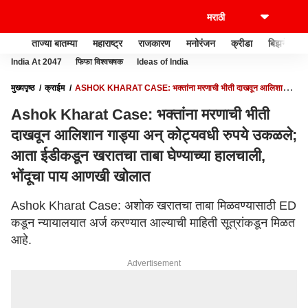
ताज्या बातम्या
महाराष्ट्र
राजकारण
मनोरंजन
क्रीडा
बिझनेस
India At 2047
फिफा विश्वचषक
Ideas of India
मुख्यपृष्ठ
क्राईम
ASHOK KHARAT CASE: भक्तांना मरणाची भीती दाखवून आलिशान
गाड्या अन् कोट्यवधी रुपये उकळले; आता ईडीकडून खरातचा ताबा घेण्याच्या हालचाली, भोंदूचा पाय
Ashok Kharat Case: भक्तांना मरणाची भीती
आणखी खोलात
दाखवून आलिशान गाड्या अन् कोट्यवधी रुपये उकळले;
आता ईडीकडून खरातचा ताबा घेण्याच्या हालचाली,
भोंदूचा पाय आणखी खोलात
Ashok Kharat Case: अशोक खरातचा ताबा मिळवण्यासाठी ED
कडून न्यायालयात अर्ज करण्यात आल्याची माहिती सूत्रांकडून मिळत
आहे.
Advertisement