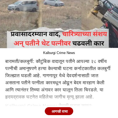
Kalburgi Crime News
बारामती/कलबुर्गी: कौटुंबिक वादातून पतीने आपल्या २८ वर्षीय
पत्नीची अमानुषपणे हत्या केल्याची घटना कर्नाटकातील कलबुर्गी
जिल्ह्यात घडली आहे. गाणगापूर येथे देवदर्शनासाठी जात
असताना पतीने पत्नीला कारमधून ओढून बेदम मारहाण केली
आणि त्यानंतर तिच्या अंगावर कार घालून तिला चिरडले. या
हृदयद्रावक घटनेत महिलेचा जागीच मृत्यू झाला आहे.
Kalburgi Crime News: नेमकी घटना काय?
आणखी वाचा
बारामती येथील हे दाम्पत्य दर्शनासाठी कर्नाटकातील कलबुर्गी