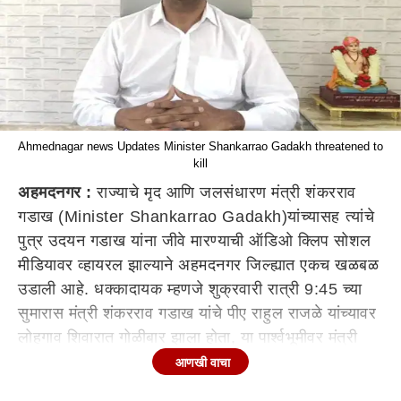
Ahmednagar news Updates Minister Shankarrao Gadakh threatened to
kill
अहमदनगर :
राज्याचे मृद आणि जलसंधारण मंत्री शंकरराव
गडाख (Minister Shankarrao Gadakh)यांच्यासह त्यांचे
पुत्र उदयन गडाख यांना जीवे मारण्याची ऑडिओ क्लिप सोशल
मीडियावर व्हायरल झाल्याने अहमदनगर जिल्ह्यात एकच खळबळ
उडाली आहे. धक्कादायक म्हणजे शुक्रवारी रात्री 9:45 च्या
सुमारास मंत्री शंकरराव गडाख यांचे पीए राहुल राजळे यांच्यावर
लोहगाव शिवारात गोळीबार झाला होता, या पार्श्वभूमीवर मंत्री
गडाख यांच्याबाबतची ऑडिओ क्लिप व्हायरल झाल्याने खळबळ
आणखी वाचा
उडाली आहे. जी ऑडिओ क्लिप सध्या व्हायरल होत आहे त्यात