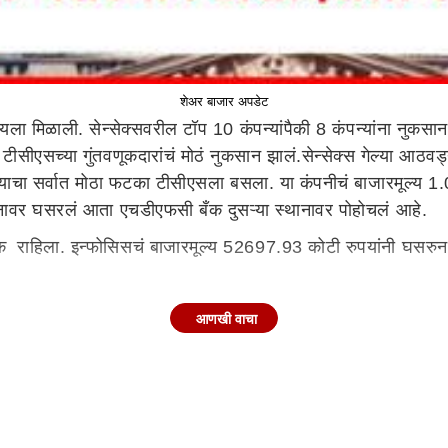
शेअर बाजार अपडेट
 मिळाली. सेन्सेक्सवरील टॉप 10 कंपन्यांपैकी 8 कंपन्यांना नुकसान
र टीसीएसच्या गुंतवणूकदारांचं मोठं नुकसान झालं.सेन्सेक्स गेल्या आ
 याचा सर्वात मोठा फटका टीसीएसला बसला. या कंपनीचं बाजारमूल्य 
थानावर घसरलं आता एचडीएफसी बँक दुसऱ्या स्थानावर पोहोचलं आहे.
ांक राहिला. इन्फोसिसचं बाजारमूल्य 52697.93 कोटी रुपयांनी घसरु
ुन 16.23 लाख कोटींवर आलं. एसबीआयचं बाजारमूल्य 29718.99 क
आणखी वाचा
टींनी घसरुन 8.49 लाख कोटींवर आलं. एचयूएलचं बाजारमूल्य 11700
ारमूल्य घटत असताना दुसरीकडे एचडीएफसी बँक आणि बजाज फायनान्सचं ब
ना 30258.49 कोटींचा फायदा झाला. तर, बजाज फायनान्सचं देखील बाजा