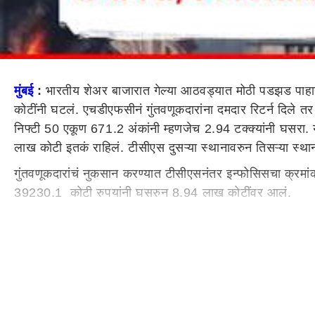
मुंबई
:
भारतीय शेअर बाजारात गेल्या आठवड्यात मोठी पडझड पाहायला
कोटींनी घटलं. एचडीएफसीनं गुंतवणूकदारांना दमदार रिटर्न दिले त
निफ्टी 50 एकूण 671.2 अंकांनी म्हणजेच 2.94 टक्क्यांनी घसरा.
लाख कोटी इतकं राहिलं. टीसीएस दुसऱ्या स्थानावरुन तिसऱ्या स्
गुंतवणूकदारांचं नुकसान करण्यात टीसीएसनंतर इन्फोसिसचा क्रम
39230.1 कोटी रुपयांनी घसरुन 8.94 लाख कोटींवर आलं.
रिलायन्स इंडस्ट्रीजचं बाजारमूल्य 38025.97 कोटींनी घसर
बँकेंला देखील नुकसान झालं, त्यांचं बाजारमूल्य 20775.78 को
7882.86 कोटींनी घसरुन 4.93 लाख कोटींवर आलं.
एकीकडे सेन्सेक्सवरील टॉप टेन कंपन्यांपैकी 8 कंपन्यांचं बाज
कोटी रुपयांवर पोहोचलं आहे. आठवड्यात बँकेच्या गुंतवणूकदारां