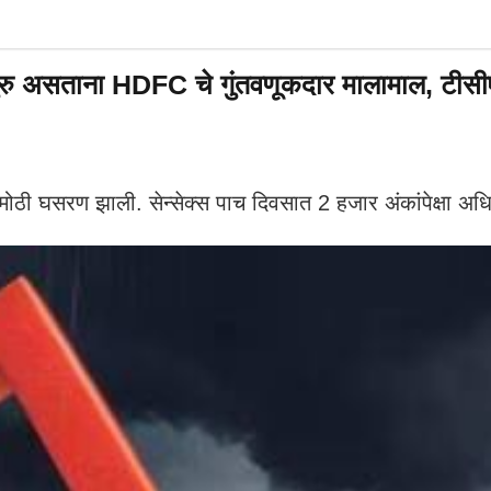
रु असताना HDFC चे गुंतवणूकदार मालामाल, टीसीएसम
ठी घसरण झाली. सेन्सेक्स पाच दिवसात 2 हजार अंकांपेक्षा अ