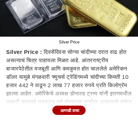
Silver Price
Silver Price :
दिवसेंदिवस सोन्या चांदीच्या दरात वाढ होत
असल्याचं चित्र पाहायला मिळत आहे. आंतरराष्ट्रीय
बाजारपेठेतील मजबूती आणि कमकुवत होत चाललेले अमेरिकन
डॉलर यामुळे मंगळवारी फ्युचर्स ट्रेडिंगमध्ये चांदीच्या किमती 10
हजार 442 ने वाढून 2 लाख 77 हजार रुपये प्रति किलोग्रॅम
झाल्या आहेत. अमेरिकेचे अध्यक्ष डोनाल्ड ट्रम्प यांनी इराणमधील
लष्करी कारवाई लवकरच पूर्ण होण्याच्या मार्गावर असल्याचे संकेत
दिले. ट्रम्प यांच्या विधानानंतर, चांदी आणि सोन्याला तेजी
आणखी वाचा
मिळाली
चांदीसोबतच सोन्याच्या किमतीतही वाढ झाली. सोन्याच्या किमती