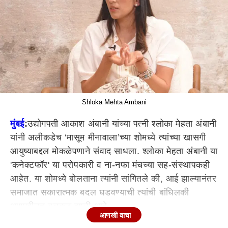
Shloka Mehta Ambani
मुंबई
:
उद्योगपती आकाश अंबानी यांच्या पत्नी श्लोका मेहता अंबानी
यांनी अलीकडेच ‘मासूम मीनावाला’च्या शोमध्ये त्यांच्या खासगी
आयुष्याबद्दल मोकळेपणाने संवाद साधला. श्लोका मेहता अंबानी या
'कनेक्टफॉर' या परोपकारी व ना-नफा मंचच्या सह-संस्थापकही
आहेत. या शोमध्ये बोलताना त्यांनी सांगितले की, आई झाल्यानंतर
समाजात सकारात्मक बदल घडवण्याची त्यांची बांधिलकी
आणखीनच बळकट झाली आहे.
आणखी वाचा
अंबानी कुटुंबाने प्रत्येक टप्प्यावर
साथ दिली