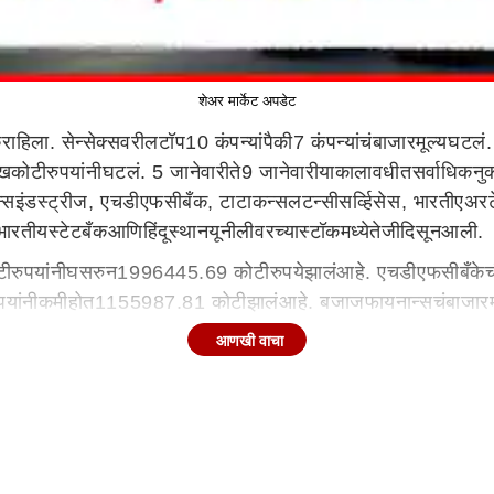
शेअर मार्केट अपडेट
क
राहिला
.
सेन्सेक्सवरील
टॉप
10
कंपन्यांपैकी
7
कंपन्यांचं
बाजारमूल्य
घटलं
ख
कोटी
रुपयांनी
घटलं
.
5
जानेवारी
ते
9
जानेवारी
या
कालावधीत
सर्वाधिक
नु
्स
इंडस्ट्रीज
,
एचडीएफसी
बँक
,
टाटा
कन्सलटन्सी
सर्व्हिसेस
,
भारती
एअर
भारतीय
स्टेट
बँक
आणि
हिंदूस्थान
यूनीलीवरच्या
स्टॉकमध्ये
तेजी
दिसून
आली
.
टी
रुपयांनी
घसरुन
1996445.69
कोटी
रुपये
झालं
आहे
.
एचडीएफसी
बँकेच
पयांनी
कमी
होत
1155987.81
कोटी
झालं
आहे
.
बजाज
फायनान्सचं
बाजारम
बाजारमूल्य
18728.53
कोटी
रुपयांनी
कमी
होत
553912.03
कोटी
रुपये
आणखी वाचा
सचं
बाजारमूल्य
10760.59
कोटी
रुपयांनी
कमी
होत
670875
कोटी
रुपये
झा
ढ
होऊन
ते
1003674.95
कोटी
रुपयांवर
पोहोचलं
आहे
.
हिंदूस्थान
यूनीलीव
ंनी
वाढून
923061.76
कोटी
रुपये
झालं
.