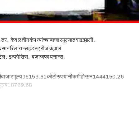
.
तर
,
केवळ
तीन
कंपन्यांच्या
बाजारमूल्यात
वाढ
झाली
.
कसान
रिलायन्स
इंडस्ट्रीजचं
झालं
.
टेल
,
इन्फोसिस
,
बजाज
फायनान्स
,
ं
बाजारमूल्य
96153.61
कोटी
रुपयांनी
कमी
होऊन
1444150.26
ूल्य
18729.68
झालं
आहे
.
टीसीएसचं
बाजारमूल्य
15232.14
लं
आहे
.
रचं
बाजारमूल्य
6097.19
कोटी
रुपयांनी
कमी
होऊन
557734.23