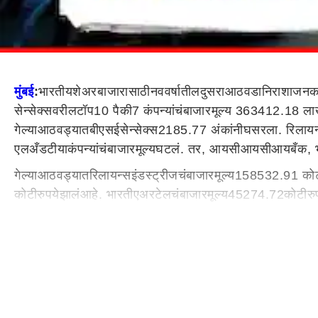
मुंबई
:
भारतीय
शेअर
बाजारासाठी
नववर्षातील
दुसरा
आठवडा
निराशाजन
सेन्सेक्सवरील
टॉप
10
पैकी
7
कंपन्यांचं
बाजारमूल्य
363412.18
ला
गेल्या
आठवड्यात
बीएसई
सेन्सेक्स
2185.77
अंकांनी
घसरला
.
रिलायन
एल
अँड
टी
या
कंपन्यांचं
बाजारमूल्य
घटलं
.
तर
,
आयसीआयसीआय
बँक
,
गेल्या
आठवड्यात
रिलायन्स
इंडस्ट्रीजचं
बाजारमूल्य
158532.91
को
कोटी
रुपये
झालं
आहे
.
भारती
एअरटेलचं
बाजारमूल्य
45274.72
कोटी
रु
कोटी
रुपयांनी
कमी
होत
587700.75
कोटी
रुपये
झालं
आहे
.
एल
अँड
टीचं
कोटी
रुपयांनी
कमी
होत
1160682.48
कोटी
रुपये
झालं
आहे
.
इन्फोसि
कोणत्या
कंपन्यांचं
बाजारमूल्य
वाढलं
?
आयसीआयसीआय
बँकेच्या
बाजारमूल्यात
34901.81
कोटी
रुपयांची
वा
कोटी
रुपये
झालं
.
तर
,
स्टेट
बँक
ऑफ
इंडियाचं
बाजारमूल्य
599.99
कोटी