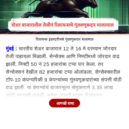
रिलायन्स इंडस्ट्रीजचे गुंतवणूकदार मालामाल
मुंबई
:
भारतीय शेअर बाजारात 12 ते 16 मे दरम्यान जोरदार
तेजी पाहायला मिळाली. सेन्सेक्स आणि निफ्टीमध्ये जोरदार वाढ
झाली. निफ्टी 50 नं 25 हजारांचा टप्पा पार केला. तर
सेन्सेक्सनं देखील 82 हजारांचा टप्पा ओलांडला. सेन्सेक्सवरील
टॉप-10 कंपन्यांपैकी 9 कंपन्यांच्या गुंतवणूकदारांच्या संपत्ती मोठी
वाढ झाली. या कंपन्यांचं बाजारमूल्य संयुक्तपणे 3.35 लाख
कोटी रुपयांनी वाढली. मुकेश अंबानी यांच्या रिलायन्स
इंडस्ट्रीजच्या बाजारमूल्यात पाच दिवसात 1 लाख कोटींची वाढ
आणखी वाचा
झाली. यामुळं गुंतवणूकदारांच्या संपत्तीमध्ये देखील वाढ
झाली.टीसीएस आणि एचडीएफसीचे शेअर देखील वधारले.
रिलायन्सचे गुंतवणूकदार मालामाल