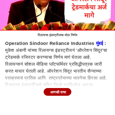
रिलायन्स इंडस्ट्रीजचा मोठा निर्णय
Operation Sindoor Reliance Industries
मुंबई
:
मुकेश अंबानी यांच्या रिलायन्स इंडस्ट्रीजनं 'ऑपरेशन सिंदूर'चा
ट्रेडमार्क रजिस्टर करण्याचा निर्णय मागं घेतला आहे.
रिलायन्सनं सोशल मीडिया प्लॅटफॉर्मवर प्रसिद्धीपत्रक जारी
करत माघार घेतली आहे. ऑपरेशन सिंदूर भारतीय सैन्याच्या
पराक्रमाचं प्रतिक आणि राष्ट्रप्रेमाच्या भावनेचा हिस्सा आहे.
रिलायन्स इंडस्ट्रीजचे यूनिट जिओ स्टुडिओज आपला
ट्रेडमार्कचा अर्ज मागं घेत असल्याचं जाहीर करण्यात आलं आहे.
आणखी वाचा
एका कनिष्ठ अधिकाऱ्यानं अनावधानानं अर्ज केला होता, असं
रिलायन्सनं जारी केलेल्या पत्रकात म्हटलं आहे.