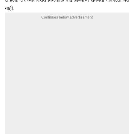
राहिला, तर व्याजदरात किरकोळ वाढ होण्याची शक्यता नाकारता येत
नाही.
Continues below advertisement