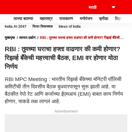
ताज्या बातम्या
महाराष्ट्र
राजकारण
मनोरंजन
क्रीडा
बिझनेस
India At 2047
फिफा विश्वचषक
Ideas of India
मुख्यपृष्ठ
व्यापार-उद्योग
RBI : तुमच्या घराचा हफ्ता वाढणार की कमी होणार? रिझर्व्ह बँकेची
महत्त्वाची बैठक, EMI वर होणार मोठा निर्णय
RBI : तुमच्या घराचा हफ्ता वाढणार की कमी होणार?
रिझर्व्ह बँकेची महत्त्वाची बैठक, EMI वर होणार मोठा
निर्णय
RBI MPC Meeting : भारतीय रिझर्व्ह बँकेच्या मॉनेटरी पॉलिसी
कमिटीची तीन दिवसीय बैठक बुधवारपासून सुरू झाली आहे. या
बैठकीत रेपो रेट आणि कर्जाच्या ईएमआय (EMI) बाबत काय निर्णय
होणार, याकडे लक्ष लागलं आहे.
Advertisement