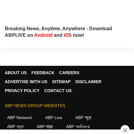
Breaking News, Anytime, Anywhere - Download
ABPLIVE on
Android
and
iOS
now!
ABOUT US
FEEDBACK
CAREERS
ADVERTISE WITH US
SITEMAP
DISCLAIMER
PRIVACY POLICY
CONTACT US
ABP NEWS GROUP WEBSITES
ABP Network
ABP Live
ABP न्यूज़
ABP আনন্দ
ABP माझा
ABP અસ્મિતા
×