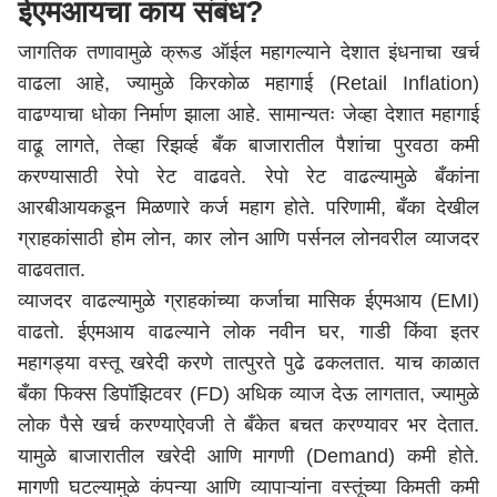
ईएमआयचा काय संबंध?
जागतिक तणावामुळे क्रूड ऑईल महागल्याने देशात इंधनाचा खर्च
वाढला आहे, ज्यामुळे किरकोळ महागाई (Retail Inflation)
वाढण्याचा धोका निर्माण झाला आहे. सामान्यतः जेव्हा देशात महागाई
वाढू लागते, तेव्हा रिझर्व्ह बँक बाजारातील पैशांचा पुरवठा कमी
करण्यासाठी रेपो रेट वाढवते. रेपो रेट वाढल्यामुळे बँकांना
आरबीआय
कडून मिळणारे कर्ज महाग होते. परिणामी, बँका देखील
ग्राहकांसाठी होम लोन, कार लोन आणि पर्सनल लोनवरील व्याजदर
वाढवतात.
व्याजदर वाढल्यामुळे ग्राहकांच्या कर्जाचा मासिक ईएमआय (EMI)
वाढतो. ईएमआय वाढल्याने लोक नवीन घर, गाडी किंवा इतर
महागड्या वस्तू खरेदी करणे तात्पुरते पुढे ढकलतात. याच काळात
बँका फिक्स डिपॉझिटवर (FD) अधिक व्याज देऊ लागतात, ज्यामुळे
लोक पैसे खर्च करण्याऐवजी ते बँकेत बचत करण्यावर भर देतात.
यामुळे बाजारातील खरेदी आणि मागणी (Demand) कमी होते.
मागणी घटल्यामुळे कंपन्या आणि व्यापाऱ्यांना वस्तूंच्या किमती कमी