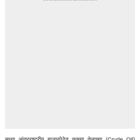
सध्या आंतरराष्ट्रीय बाजारपेठेत कच्च्या तेलाच्या (Crude Oil)