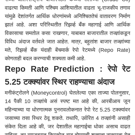
वाढत्या किमती आणि पश्चिम आशियातील वाढता भू-राजकीय तणाव
यांमुळे देशांतर्गत आर्थिक धोरणांमध्ये अनिश्चिततेचं वातावरण निर्माण
झालं आहे. अशा परिस्थितीत रिझर्व्ह बँक महागाई आणि आर्थिक
विकासाचा समतोल कसा राखणार, याबाबत बाजारातील तज्ज्ञांकडून
विविध अंदाज वर्तवले जात आहेत. मात्र, बहुतांश बाजार तज्ज्ञांच्या
मते, रिझर्व्ह बँक यंदाही बेंचमार्क रेपो रेटमध्ये (Repo Rate)
कोणताही बदल करण्याची शक्यता कमी आहे.
Repo Rate Prediction : रेपो रेट
5.25 टक्क्यांवर स्थिर राहण्याचा अंदाज
मनीकंट्रोलने (Moneycontrol) घेतलेल्या एका ताज्या पोलनुसार,
14 पैकी 10 तज्ज्ञांचे असं स्पष्ट मत आहे की, आरबीआय जून
महिन्याच्या या धोरणात्मक पुनरावलोकनात रेपो रेट 5.25 टक्क्यांवर
जसाच्या तसा स्थिर ठेवू शकते. तथापि, उर्वरित 4 तज्ज्ञांनी असाही
संकेत दिला आहे की, जर देशातील महागाईचा धोका असाच वाढत