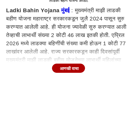
लाडकी बहीण योजना अपडेट
Ladki Bahin Yojana
मुंबई
: मुख्यमंत्री माझी लाडकी
बहीण योजना महाराष्ट्र सरकारकडून जुलै 2024 पासून सुरु
करण्यात आलेली आहे. ही योजना ज्यावेळी सुरु करण्यात आली
तेव्हाची लाभार्थी संख्या 2 कोटी 46 लाख इतकी होती. एप्रिल
2026 मध्ये लाडक्या बहिणींची संख्या कमी होऊन 1 कोटी 77
लाखांवर आलेली आहे. राज्य सरकारकडून काही दिवसांपूर्वी
मुख्यमंत्री माझी लाडकी बहीण योजनेच्या लाभार्थी महिलांच्या
खात्यात 1500 रुपयांची रक्कम जमा करण्यात आली. ही योजना
आणखी वाचा
महिला व बालविकास विभागाकडून चालवली जाते. यातील
लाभार्थी महिलांना सुरुवातीला ई केवायसी करण्याचं आवाहन
करण्यात आलं होतं, त्यानंतर ई केवायसी दुरुस्तीसाठी देखील
30 एप्रिलपर्यंत मुदत देण्यात आली होती.
Continues below advertisement