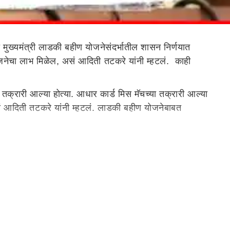
 मुख्यमंत्री लाडकी बहीण योजनेसंदर्भातील शासन निर्णयात
 योजनेचा लाभ मिळेल, असं आदिती तटकरे यांनी म्हटलं. काही
 तक्रारी आल्या होत्या. आधार कार्ड मिस मॅचच्या तक्रारी आल्या
सं आदिती तटकरे यांनी म्हटलं. लाडकी बहीण योजनेबाबत
ी म्हटलं. ज्यांचं उत्पन्न अडीच लाखांपेक्षा कमी असेल त्यांनाच
खील झालं असल्याचं आदिती तटकरे म्हणाल्या. चारचाकी वाहनं
ली जाईल, असं देखील आदिती तटकरे म्हणाल्या. आधार कार्ड आणि
 लाडकी बहीण योजनेचे सहा हप्ते महिलांच्या खात्यात वर्ग करण्यात