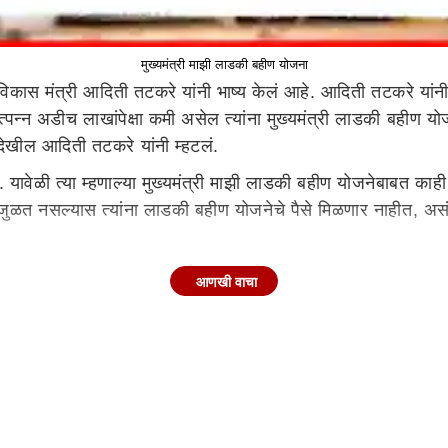
मुख्यमंत्री माझी लाडकी बहीण योजना
िकास मंत्री आदिती तटकरे यांनी भाष्य केलं आहे. आदिती तटकरे यांनी
त्पन्न अडीच लाखांपेक्षा कमी असेल त्यांना मुख्यमंत्री लाडकी बहीण
देखील आदिती तटकरे यांनी म्हटलं.
 यावेळी त्या म्हणाल्या मुख्यमंत्री माझी लाडकी बहीण योजनेबाबत काही
ी जुळत नसल्यास त्यांना लाडकी बहीण योजनेचे पैसे मिळणार नाहीत, अ
.
आणखी वाचा
आलेला आहे. त्यामध्ये कसलाही बदल होणार नाही, असं आदिती तटकरे यांन
णि ऑफलाइन अर्ज आले होते. काही महिलांचं लग्नानंतर स्थलांतर दे
 त्यांच्या नावांचा शोध घेण्यासाठी परिवहन विभागाकडून माहिती घेत
, असं आदिती तटकरे यांनी म्हटलं.
ेवटच्या आठवड्यात जमा करण्यात आला होता. आतापर्यंत मुख्यमंत्री माझी