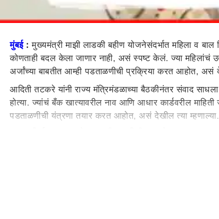
मुंबई
:
मुख्यमंत्री माझी लाडकी बहीण योजनेसंदर्भात महिला व बाल व
कोणताही बदल केला जाणार नाही, असं स्पष्ट केलं. ज्या महिलांचं उ
अर्जांच्या बाबतीत आम्ही पडताळणीची प्रक्रिया करत आहोत, असं 
आदिती तटकरे यांनी राज्य मंत्रिमंडळाच्या बैठकीनंतर संवाद साधला.
होत्या. ज्यांचं बँक खात्यावरील नाव आणि आधार कार्डवरील माहित
पडताळणीची यंत्रणा तयार करत आहोत, असं देखील त्या म्हणाल्या
शासन निर्णयात बदल होणार नाही : आदिती तटकरे
मुख्यमंत्री माझी लाडकी बहीण योजनेचा जो शासन निर्णय काढण्यात 
या योजनेचा लाभ मिळणार आहेत. काही महिलांकडून ऑनलाइन अर्ज आ
ज्यांच्या नावावर असतील आणि तरी देखील ज्यांनी अर्ज केला असेल
बँकेतील नावात तफावत असल्यास ते अर्जदार पात्र असणार नाहीत
डिसेंबरची रक्कम 1500 रुपयांप्रमाणं 2100 रुपये कधी मिळणार?
मुख्यमंत्री माझी लाडकी बहीण योजनेचा डिसेंबर महिन्याचा हप्ता श