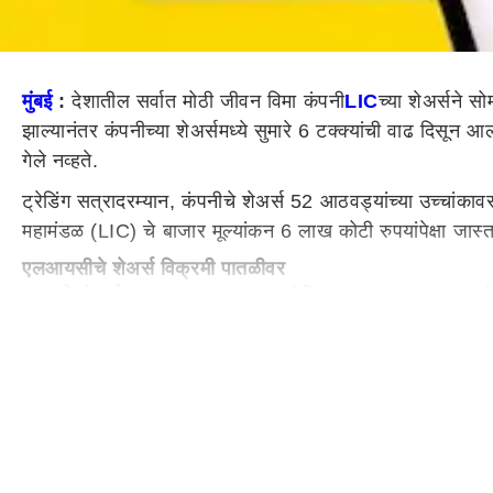
मुंबई
:
देशातील सर्वात मोठी जीवन विमा कंपनी
LIC
च्या शेअर्सने 
झाल्यानंतर कंपनीच्या शेअर्समध्ये सुमारे 6 टक्क्यांची वाढ दिस
गेले नव्हते.
ट्रेडिंग सत्रादरम्यान, कंपनीचे शेअर्स 52 आठवड्यांच्या उच्चांका
महामंडळ (LIC) चे बाजार मूल्यांकन 6 लाख कोटी रुपयांपेक्षा जास्
एलआयसीचे शेअर्स विक्रमी पातळीवर
LIC चे शेअर्स BSE वर 5.90 टक्क्यांनी वाढून 1,000.35 रुपयांवर 
NSE वर त्याचे शेअर्स 5.64 टक्क्यांनी वाढून 998.85 रुपये झाले
कंपनीचा 52 आठवड्यांचा नीचांक होता. तेव्हापासून, म्हणजे सुमारे 1
35 हजार कोटींचा नफा
शेअर बाजारातील वाढीदरम्यान, एलआयसीचे बाजार भांडवल 35,230.2
महिन्यात, बाजार मूल्यांकनाच्या बाबतीत स्टेट बँक ऑफ इंडिया (S
रिलायन्स इंडस्ट्रीज ही देशातील सर्वात मौल्यवान कंपनी आहे.