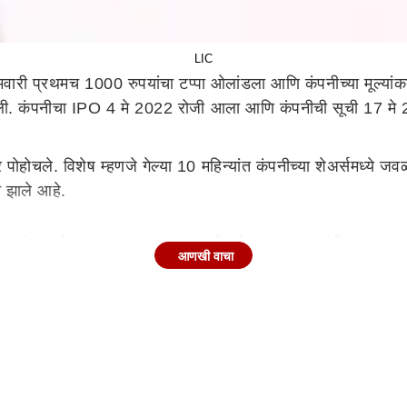
LIC
सोमवारी प्रथमच 1000 रुपयांचा टप्पा ओलांडला आणि कंपनीच्या मूल्य
ून आली. कंपनीचा IPO 4 मे 2022 रोजी आला आणि कंपनीची सूची 17 मे 20
वर पोहोचले. विशेष म्हणजे गेल्या 10 महिन्यांत कंपनीच्या शेअर्समध्ये
त झाले आहे.
बंद झाले. व्यापारादरम्यान एका क्षणी, तो 8.81 टक्क्यांनी वाढून 1,
आणखी वाचा
. ट्रेडिंग दरम्यान, तो 8.73 टक्क्यांनी वाढून 1,028 रुपयांवर पोह
0 महिन्यांत, कंपनीच्या शेअर्समध्ये 94 टक्क्यांनी वाढ झाली आहे.
5 कोटी रुपयांनी वाढून 6,32,721.15 कोटी रुपये झाले. या वर्षात 
BI) ला मागे टाकून LIC देशातील सर्वात मौल्यवान सार्वजनिक क्षेत्रा