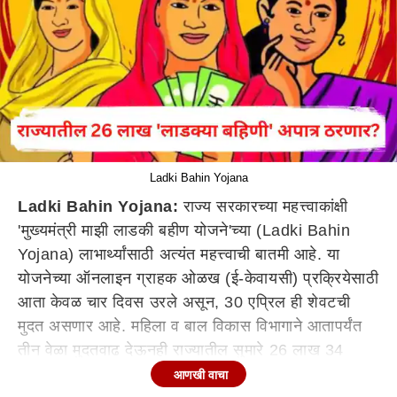
Ladki Bahin Yojana
Ladki Bahin Yojana:
राज्य सरकारच्या महत्त्वाकांक्षी
'मुख्यमंत्री माझी लाडकी बहीण योजने'च्या (Ladki Bahin
Yojana) लाभार्थ्यांसाठी अत्यंत महत्त्वाची बातमी आहे. या
योजनेच्या ऑनलाइन ग्राहक ओळख (ई-केवायसी) प्रक्रियेसाठी
आता केवळ चार दिवस उरले असून, 30 एप्रिल ही शेवटची
मुदत असणार आहे. महिला व बाल विकास विभागाने आतापर्यंत
तीन वेळा मुदतवाढ देऊनही राज्यातील सुमारे 26 लाख 34
हजार महिलांनी अद्याप ई-केवायसी प्रक्रिया पूर्ण केलेली नाही.
आणखी वाचा