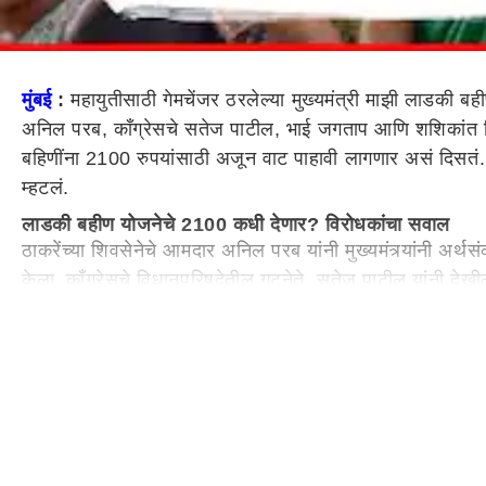
मुंबई
:
महायुतीसाठी गेमचेंजर ठरलेल्या मुख्यमंत्री माझी लाडकी बही
अनिल परब, काँग्रेसचे सतेज पाटील, भाई जगताप आणि शशिकांत शिंदे
बहिणींना 2100 रुपयांसाठी अजून वाट पाहावी लागणार असं दिसतं. 
म्हटलं.
लाडकी बहीण योजनेचे 2100 कधी देणार? विरोधकांचा सवाल
ठाकरेंच्या शिवसेनेचे आमदार अनिल परब यांनी मुख्यमंत्र्यांनी अर्थस
केला. काँग्रेसचे विधानपरिषदेतील गटनेते सतेज पाटील यांनी दे
त्यावेळी लाडकी बहीण आता सावत्र का वाटायला लागली आहे. वर्षभराच
आदिती तटकरे काय म्हणाल्या?
महिला व बालविकास मंत्री आदिती तटकरे यांनी 2100 च्या संदर्भातील
आपण 2100 घोषित करु अशा पद्धतीचं वक्तव्य त्या ठिकाणी कुठं के
अशा पद्धतीचं वक्तव्य कुठंही केलेला नाही. जाहीरनामा पाच वर्षांसाठी
सूचित करेल त्यावेळी तशा प्रकारचा प्रस्ताव विभाग तयार करेल, 