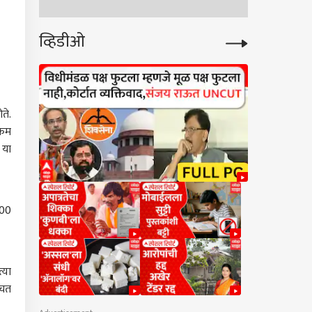
व्हिडीओ
ते.
्कम
 या
000
्या
बचत