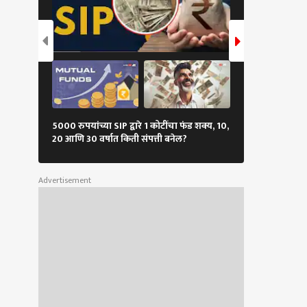
ातचे कंत्राटदार आणले,
्येकाला फक्त आपापल्या
नशी देणंघेणं; राज
ेंची टीका
5000 रुपयांच्या SIP द्वारे 1 कोटींचा फंड शक्य, 10,
शेअर बाजारात ते
20 आणि 30 वर्षात किती संपत्ती बनेल?
अंकांवर, गुंतवणू
Advertisement