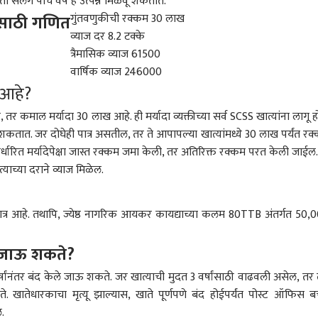
ा सलग पाच वर्षे हे उत्पन्न मिळवू शकतात.
नासाठी गणित
गुंतवणुकीची रक्कम 30 लाख
व्याज दर 8.2 टक्के
त्रैमासिक व्याज 61500
वार्षिक व्याज 246000
 आहे?
 कमाल मर्यादा 30 लाख आहे. ही मर्यादा व्यक्तीच्या सर्व SCSS खात्यांना लागू हो
घडू शकतात. जर दोघेही पात्र असतील, तर ते आपापल्या खात्यांमध्ये 30 लाख पर्यंत रक
र्धारित मर्यादेपेक्षा जास्त रक्कम जमा केली, तर अतिरिक्त रक्कम परत केली जाईल.
ाच्या दराने व्याज मिळेल.
ात्र आहे. तथापि, ज्येष्ठ नागरिक आयकर कायद्याच्या कलम 80TTB अंतर्गत 50,
 जाऊ शकते?
षांनंतर बंद केले जाऊ शकते. जर खात्याची मुदत 3 वर्षांसाठी वाढवली असेल, तर त
 खातेधारकाचा मृत्यू झाल्यास, खाते पूर्णपणे बंद होईपर्यंत पोस्ट ऑफिस 
ल.