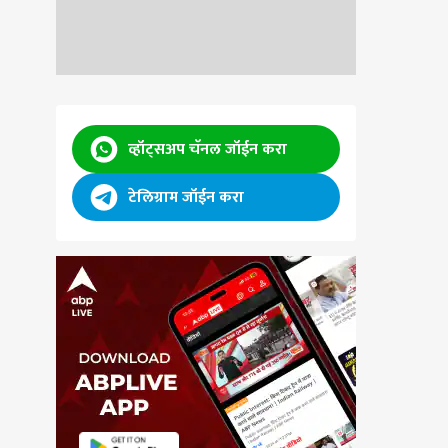
व्हॉट्सअप चॅनल जॉईन करा
टेलिग्राम जॉईन करा