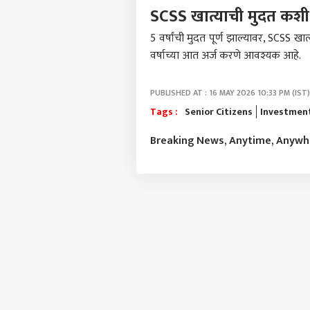
SCSS खात्याची मुदत कशी
पर्सनल
5 वर्षांची मुदत पूर्ण झाल्यावर, SCSS खा
वर्षाच्या आत अर्ज करणे आवश्यक आहे.
टॉप
हॅलो गेस्ट
PUBLISHED AT : 16 MAY 2026 10:33 PM (IST)
Tags :
Senior Citizens
Investmen
राजक
आमच्यासोबत जाहिरात करा
Breaking News, Anytime, Anyw
प्रायव्हसी पॉलिसी
संपर्क साधा
करिअर
SC-S
फीडबॅक
लेयर'
आमच्याबद्दल
संक
भविष्
SEBC 
सरकार
प्रतिज