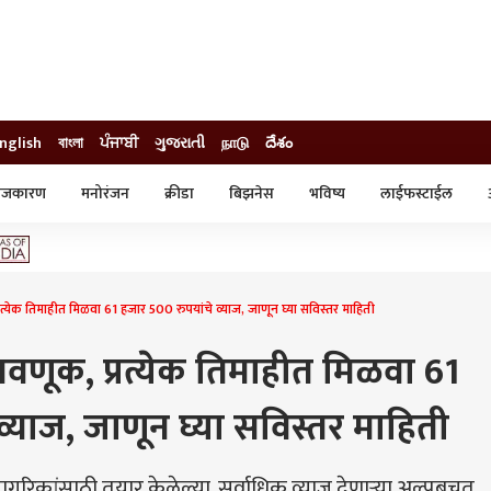
nglish
বাংলা
ਪੰਜਾਬੀ
ગુજરાતી
நாடு
దేశం
ाजकारण
मनोरंजन
क्रीडा
बिझनेस
भविष्य
लाईफस्टाईल
स्टाईल
क्राईम
व्यापार-उद्योग
ट्रेडिंग
ऑटो
्रत्येक तिमाहीत मिळवा 61 हजार 500 रुपयांचे व्याज, जाणून घ्या सविस्तर माहिती
तवणूक, प्रत्येक तिमाहीत मिळवा 61
व्याज, जाणून घ्या सविस्तर माहिती
ठ नागरिकांसाठी तयार केलेल्या, सर्वाधिक व्याज देणाऱ्या अल्पबचत