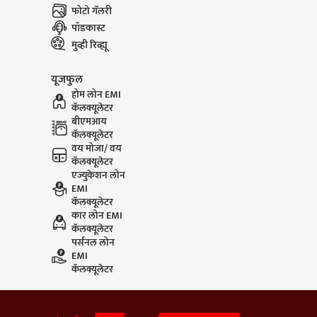
फोटो गॅलरी
पॉडकास्ट
मुव्ही रिव्ह्यू
यूजफुल
होम लोन EMI
कॅलक्यूलेटर
बीएमआय
कॅलक्यूलेटर
वय मोजा/ वय
कॅलक्यूलेटर
एज्युकेशन लोन
EMI
कॅलक्यूलेटर
कार लोन EMI
कॅलक्यूलेटर
पर्सनल लोन
EMI
कॅलक्यूलेटर