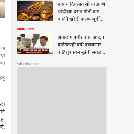
वाढले
एकाच दिवसात सोन्या आणि
चांदीच्या दरात मोठी वाढ,
दागिने खरेदी करण्यापूर्वी
जाणून घ्या नवीन दर
व्यापार-उद्योग
ॲनालॉग पनीर काय आहे, 1
वर्षांनंतरही बंदी वाढवणार
याज
का? तुकाराम मुंढेंनी सगळं
ीचा
सांगितलं, म्हणाले,
्या
Advertisement
आरोग्याशी तडजोड नाही
िळू
णखी
ाने
तून
हे,