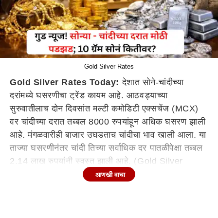
Gold Silver Rates
Gold Silver Rates Today:
देशात सोने-चांदीच्या
दरांमध्ये घसरणीचा ट्रेंड कायम आहे. आठवड्याच्या
सुरुवातीलाच दोन दिवसांत मल्टी कमोडिटी एक्सचेंज (MCX)
वर चांदीच्या दरात तब्बल 8000 रुपयांहून अधिक घसरण झाली
आहे. मंगळवारीही बाजार उघडताच चांदीचा भाव खाली आला. या
ताज्या घसरणीनंतर चांदी तिच्या सर्वाधिक दर पातळीपेक्षा तब्बल
2.14 लाख रुपयांनी स्वस्त झाली आहे. (Gold Silver
Rates) त्यामुळे सोने चांदी घेऊ इच्छीणाऱ्या ग्राहकांसाठी ही
आणखी वाचा
सुवर्णसंधी आहे.
चांदीच्या दरात पुन्हा मोठी घसरण
MCX वर चांदी आज ओपनिंगलाच घसरून
2,47,800
रुपये