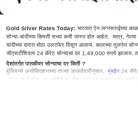
Gold Silver Rates Today:
भारतात ऐन लग्नसराईच्या काळ
सोन्या-चांदीच्या किमती सध्या कमी जास्त होत आहेत. मात्र, गेल्य
चांदीच्या दारात मोठा उलटफेर दिसून आलाय. कालच्या तुलनेत सोन्
जीएसटीशिवाय 24 कॅरेट सोन्याचा दर 1,49,000 रुपये झालाय. त
देशांतर्गत पातळीवर सोन्याचा दर किती ?
बुलियन्स असोसिएशनच्या ताज्या आकडेवारीनुसार,
मुंबई
त 24 कॅर
754 रुपये होता. तर चांदीचे दर दोन लाख 38 हजार 930 रुपये 
सोन्या - चांदीचे दर घसरण्याचं कारण काय ?
शेअर बाजारात ज्यांना नुकसान होतं ते गुंतवणूकदार शेअरची विक्री
गुंतवणुकीला त्यांचे प्राधान्य असतं. दरम्यान मध्यपूर्व आशियातील स
चिन्ह निर्माण झाल्याने बाजारात पुन्हा एकदा तेजी पाहायला मिळते
झाल्याचं तज्ञ सांगतात. जेव्हा डॉलर मजबूत होतो तेव्हा इतर देशांन
मागचं प्रमुख कारण आहे.