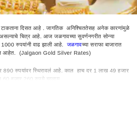
मात टाकताना दिसत आहे . जागतिक अनिश्चिततेसह अनेक कारणांमुळे
ळत असल्याचे चित्र आहे. आज जळगावच्या सुवर्णनगरीत सोन्या
नेत 1000 रुपयांनी वाढ झाली आहे.
जळगाव
च्या सराफा बाजारात
े लागत आहेत. (Jalgaon Gold Silver Rates)
 890 रुपयांवर स्थिरावलं आहे. काल हाच दर 1 लाख 49 हजार
लाख 60 हजार 260 रुपये झालाय.
ाधान्य देतात. सुरक्षित गुंतवणुकीसाठी सोने आणि चांदीतील
 उतार दिसून येत आहे. अमेरिका इराण यांच्यातील संघर्ष मिटण्याची
न येतोय. अमेरिकन डॉलर मजबूत झाल्याने सोन्याचे दर कमजोर
बाजारात सोन्याची मागणी कमी होते. हे सोन्या-चांदीचे भाव घसरण्या