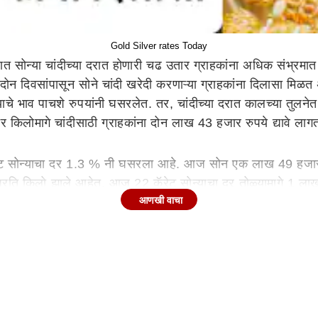
Gold Silver rates Today
ात सोन्या चांदीच्या दरात होणारी चढ उतार ग्राहकांना अधिक संभ्र
ा दोन दिवसांपासून सोने चांदी खरेदी करणाऱ्या ग्राहकांना दिलासा मि
याचे भाव पाचशे रुपयांनी घसरलेत. तर, चांदीच्या दरात कालच्या तुल
र किलोमागे चांदीसाठी ग्राहकांना दोन लाख 43 हजार रुपये द्याव
ेट सोन्याचा दर 1.3 % नी घसरला आहे. आज सोन एक लाख 49 हजार
प्रति किलो झाले आहेत. आज 22 कॅरेट सोन्याचा दर तोळ्यामागे 1 
आणखी वाचा
 करून भविष्यातील नुकसान टाळण्यासाठी सुरक्षित गुंतवणूक करण्यास प्र
ंघर्ष आणि ताणामुळे सोन्या चांदीच्या दरात गेल्या काही दिवसांपासून चढ
य. परिणामी गुंतवणूकदारांचा कल पुन्हा एकदा भांडवली बाजाराकडे दिसू
ा दुसऱ्या चलनातून सोने खरेदी करणे महाग पडतो त्यामुळे आंतरराष्ट्रीय 