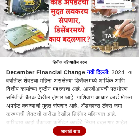
डिसेंबर महिन्यातील बदल
December Financial Change
नवी दिल्ली
: 2024 या
वर्षातील शेवटचा महिना असलेल्या डिसेंबरमध्ये आर्थिक आणि
वित्तीय कामांच्या दृष्टीनं महत्त्वाचा आहे. आरबीआयची पतधोरण
समितीची बैठक देखील होणार आहे. याशिवाय आधार कार्ड मोफत
अपडेट करण्याची मुदत संपणार आहे. अ‍ॅडव्हान्स टॅक्स जमा
करण्याची शेवटची तारीख देखील डिसेंबर महिन्यात आहे.
याशिवाय काही बँकांच्या क्रेडिट कार्डचे नियम बदलणार आहेत.
आणखी वाचा
आरबीआयचं पतधोरण 6 डिसेंबरला येणार?