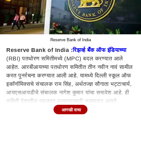
Reserve Bank of India
Reserve Bank of India :
रिझर्व्ह बँक ऑफ इंडियाच्या
(RBI) पतधोरण समितीमध्ये (MPC) बदल करण्यात आले
आहेत. आरबीआयच्या पतधोरण समितीत तीन नवीन नावं सामील
करत पुनर्रचना करण्यात आली आहे. यामध्ये दिल्ली स्कूल ऑफ
इकॉनॉमिक्सचे संचालक राम सिंह, अर्थतज्ज्ञ सौगाता भट्टाचार्य,
आयएसआयडीचे संचालक नागेश कुमार यांचा समावेश आहे. ही
समिती देशातील व्याजदर ठरवण्यासाठी जबाबदार असते.
आणखी वाचा
नवनियुक्त सदस्यांचा कार्यकाळ चार वर्षांचा
ऑक्टोबर 2020 साली
मुंबई
स्थित प्रोफेसर आशिमा गोयल,
आयआयएम अहमदाबादचे जयंत वर्मा आणि
नवी दिल्ली
तील
वरिष्ठ सल्लागार शशांक भिडे यांची नियुक्ती करण्यात आली