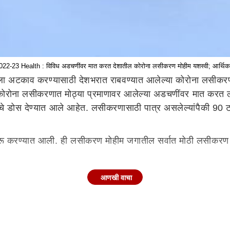
-23 Health : विविध अडचणींवर मात करत देशातील कोरोना लसीकरण मोहीम यशस्वी; आर्थिक सर
ा अटकाव करण्यासाठी देशभरात राबवण्यात आलेल्या कोरोना लसीकरण 
ा लसीकरणात मोठ्या प्रमाणावर आलेल्या अडचणींवर मात करत लसीकर
 डोस देण्यात आले आहेत. लसीकरणासाठी पात्र असलेल्यांपैकी 90 टक्
रू करण्यात आली. ही लसीकरण मोहीम जगातील सर्वात मोठी लसीकरण म
ूत डिजीटल पायाभूत सुविधेमुळे देशात 220 कोटी लस देणे शक्य झाले.
आणखी वाचा
रकारने 'अंत्योदय'चे मूलभूत तत्वज्ञानाला अनुसरून डिजीटल आरोग्य 
मूल्यमापन करण्यासाठी, को-विन प्रणालीने संपूर्ण सार्वजनिक आरो