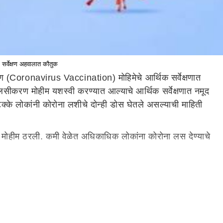
्वेक्षण अहवालात कौतुक
(Coronavirus Vaccination) मोहिमेचे आर्थिक सर्वेक्षणात
ण मोहीम यशस्वी करण्यात आल्याचे आर्थिक सर्वेक्षणात नमूद
के लोकांनी कोरोना लशीचे दोन्ही डोस घेतले असल्याची माहिती
ोहीम ठरली. कमी वेळेत अधिकाधिक लोकांना कोरोना लस देण्याचे
 कोरोना महासाथीची सुरुवात होण्याआधीच भारताकडून मोठ्या
सेवा वितरणावर अधिक लक्ष केंद्रीत केले असल्याचे अहवालात
ग्य व्यवस्थेसाठी उपयुक्ता दाखवली. लसीकरणासाठी पुरवठा