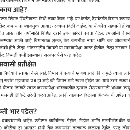
ासा यांसारख्या विमान कंपन्यांच्या बजेटला मोठा फटका बसला.
 काय आहे?
एफ किंमत स्थिरीकरण निधी तयार केला आहे. याअंतर्गत, देशांतर्गत विमान कंपन्या
 तेल कंपन्यांना व्याजमुक्त आगाऊ रक्कम दिली जाईल. या योजनेत सहभागी होणाऱ
्तीत जास्त तीन वर्षांसाठी निश्चित दराने इंधन खरेदी करता येईल. एफओबी बेंचमा
ित करण्यात आली आहे. विमानतळ शुल्क, तेल कंपनीचा नफा आणि कर जोडल्यान
रुपये होते. जेव्हा आंतरराष्ट्रीय किमती या मानकापेक्षा जास्त होतील, तेव्हा सरकार 
देईल. किमती कमी झाल्यावर सरकार पैसे परत करेल.
रवासी प्रतीक्षेत
िर्णयाचे स्वागत केले आहे. विमान कंपन्यांचे म्हणणे आहे की यामुळे त्यांना त्यांच
र्वात महत्त्वाचा प्रश्न हा आहे की विमान भाडे स्वस्त होईल का. याचे उत्तर सध्या 
ी ही योजना तिकिटे स्वस्त करण्यापेक्षा भविष्यातील दरवाढ रोखण्यासाठी अधिक उपयु
 महागडी तिकिटे खरेदी करत आहेत, त्यांनी तात्काळ दिलासा मिळण्याची अपेक्षा 
िती भार पडेल?
 दबावाखाली आहेत. एटीएफ व्यतिरिक्त, पेट्रोल, डिझेल आणि एलपीजीमधील 
0 कोटींचा हा आगाऊ निधी तेल कंपन्यांना तात्काळ दिलासा देईल, परंतु जोपर्