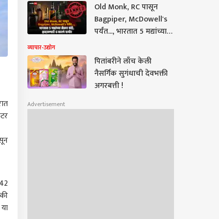
घातली बंदी, नेमकं कारण
Old Monk, RC पासून
काय?
Bagpiper, McDowell's
पर्यंत..., भारतात 5 मद्यांच्या
ब्रँडवर बंदी, हादरवणारी 6
व्यापार-उद्योग
कारणं समोर!
पितांबरीने लाँच केली
नैसर्गिक सुगंधाची देवभक्ती
अगरबत्ती !
रात
Advertisement
िटर
सून
142
ैकी
 या