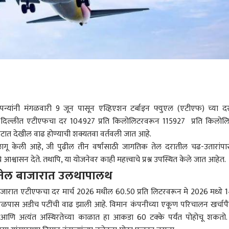
्यांनी मंगळवारी 9 जून पासून एव्हिएशन टर्बाइन फ्युएल (एटीएफ) च्या द
. दिल्लीत एटीएफचा दर 104927 प्रति किलोलिटरवरून 115927 प्रति किलोल
किटात देखील वाढ होण्याची शक्यतवा वर्तवली जात आहे.
ू केली आहे, जी पुढील तीन वर्षांसाठी जागतिक तेल दरातील चढ-उतारांपा
ाचे आश्वासन देते. तथापि, या योजनेवर काही महत्त्वाचे प्रश्न उपस्थित केले जात आहेत.
 तेल बाजारात उलथापालथ
य बाजारात एटीएफचा दर मार्च 2026 मधील 60.50 प्रति लिटरवरून मे 2026 मध्ये 
 जवळपास अडीच पटींची वाढ झाली आहे. विमान कंपनीच्या एकूण परिचालन खर्चाप
आणि अत्यंत अस्थिरतेच्या काळात हा आकडा 60 टक्के पर्यंत पोहोचू शकतो.