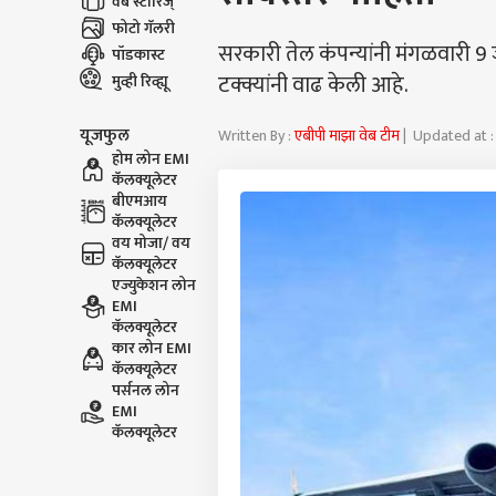
वेब स्टोरिज्
फोटो गॅलरी
सरकारी तेल कंपन्यांनी मंगळवारी 9
पॉडकास्ट
टक्क्यांनी वाढ केली आहे.
मुव्ही रिव्ह्यू
यूजफुल
Written By :
एबीपी माझा वेब टीम
| Updated at :
होम लोन EMI
कॅलक्यूलेटर
बीएमआय
कॅलक्यूलेटर
वय मोजा/ वय
कॅलक्यूलेटर
एज्युकेशन लोन
EMI
कॅलक्यूलेटर
कार लोन EMI
कॅलक्यूलेटर
पर्सनल लोन
EMI
कॅलक्यूलेटर