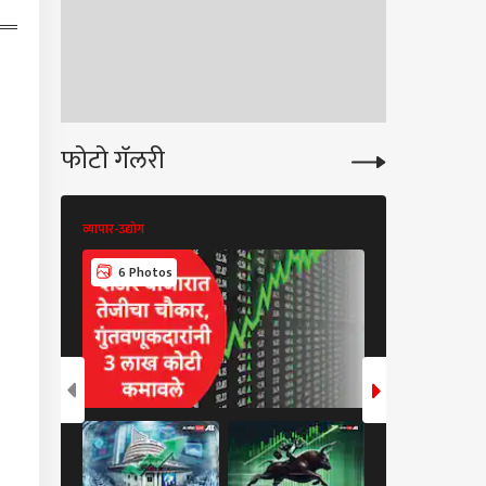
ेपालट करावा लागेल';
थ शिंदेंनी वॉर्निंग दिलेले
चार मंत्री कोण?
फोटो गॅलरी
व्यापार-उद्योग
व्यापार-उद्योग
6 Photos
6 Photos