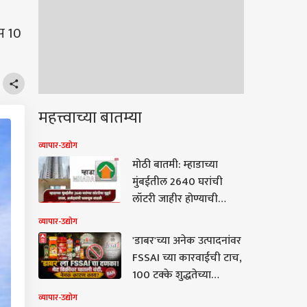
स 10
महत्त्वाच्या बातम्या
व्यापार-उद्योग
मोठी बातमी: म्हाडाच्या
मुंबईतील 2640 घरांची
लॉटरी जाहीर होण्याची
तारीख अखेर ठरली,
व्यापार-उद्योग
ऑनलाईन सोडत कधी आणि
'डाबर'च्या अनेक उत्पादनांवर
कुठे पाहता येणार?
FSSAI च्या कारवाईची टाच,
100 टक्के शुद्धतेच्या
दाव्यावर आक्षेप; थेट विक्रीवर
व्यापार-उद्योग