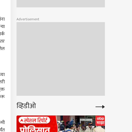
ंना
Advertisement
्या
र्क
ंतर
तेल
्या
तरी
क्त
करू
व्हिडीओ
कमी
यंत