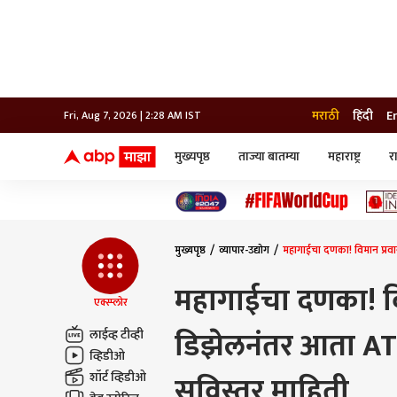
मराठी
हिंदी
E
Fri, Aug 7, 2026 | 2:28 AM IST
मुख्यपृष्ठ
ताज्या बातम्या
महाराष्ट्र
र
बातम्या
जॅाब माझा
लाईफ
भारत
महाराष्ट्र
टेक-गॅजेट
मुंबई
ऑटो
टेलिव्हिजन
विश्व
विश्व
मुख्यपृष्ठ
व्यापार-उद्योग
महागाईचा दणका! विमान प्रवा
कोल्हापूर
पुणे
महागाईचा दणका! वि
नवी मुंबई
एक्स्प्लोर
अमरावती
डिझेलनंतर आता ATF 
अहमदनगर
लाईव्ह टीव्ही
अकोला
व्हिडीओ
शॉर्ट व्हिडीओ
सविस्तर माहिती