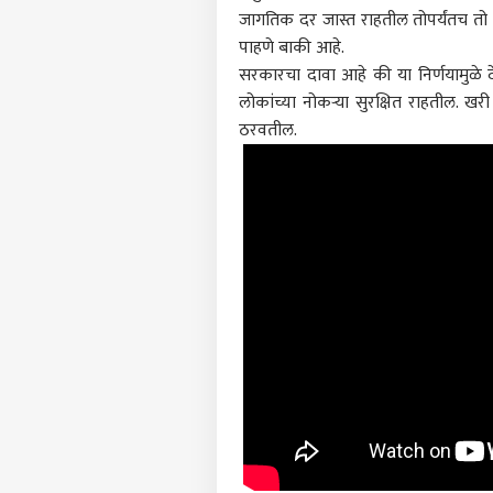
जागतिक दर जास्त राहतील तोपर्यंतच तो 
पाहणे बाकी आहे.
पर्सनल
सरकारचा दावा आहे की या निर्णयामुळे 
लोकांच्या नोकऱ्या सुरक्षित राहतील. खर
टॉप
ठरवतील.
हॅलो गेस्ट
राजक
आमच्यासोबत जाहिरात करा
प्रायव्हसी पॉलिसी
संपर्क साधा
करिअर
अमित
फीडबॅक
संसद
आमच्याबद्दल
एल्ग
क्राईम
लूट, व
मारहा
विरोध
सुद्ध
कोल्ह