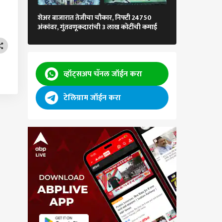
1 कोटींचा फंड तय
शेअर बाजारात तेजीचा चौकार, निफ्टी 24750
एसआयपी सुरु करा
अंकांवर, गुंतवणूकदारांची 3 लाख कोटींची कमाई
समीकरण
व्हॉट्सअप चॅनल जॉईन करा
टेलिग्राम जॉईन करा