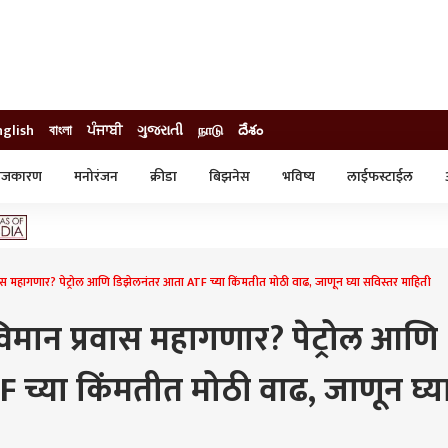
nglish
বাংলা
ਪੰਜਾਬੀ
ગુજરાતી
நாடு
దేశం
ाजकारण
मनोरंजन
क्रीडा
बिझनेस
भविष्य
लाईफस्टाईल
स्टाईल
क्राईम
व्यापार-उद्योग
ट्रेडिंग
ऑटो
स महागणार? पेट्रोल आणि डिझेलनंतर आता ATF च्या किंमतीत मोठी वाढ, जाणून घ्या सविस्तर माहिती
मान प्रवास महागणार? पेट्रोल आणि
च्या किंमतीत मोठी वाढ, जाणून घ्य