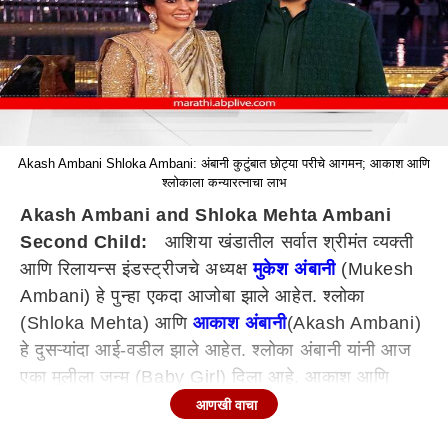
Akash Ambani Shloka Ambani: अंबानी कुटुंबात छोट्या परीचे आगमन; आकाश आणि
श्लोकाला कन्यारत्नाचा लाभ
Akash Ambani and Shloka Mehta Ambani
Second Child:
आशिया खंडातील सर्वात श्रीमंत व्यक्ती
आणि रिलायन्स इंडस्ट्रीजचे अध्यक्ष
मुकेश अंबानी
(Mukesh
Ambani) हे पुन्हा एकदा आजोबा झाले आहेत. श्लोका
(Shloka Mehta) आणि
आकाश अंबानी
(Akash Ambani)
हे दुसऱ्यांदा आई-वडील झाले आहेत. श्लोका अंबानी यांनी आज
एका मुलीला जन्म (Baby Girl) दिला आहे. आकाश आणि
श्लोका यांना याआधी पृथ्वी हा मुलगा आहे.
आणखी वाचा
काही दिवसांपूर्वी नीता मुकेश अंबानी यांच्या नावावर असलेल्या