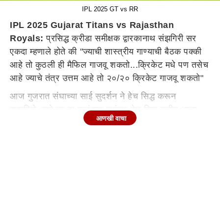
IPL 2025 GT vs RR
IPL 2025 Gujarat Titans vs Rajasthan
Royals:
प्रसिद्ध क्रीडा समीक्षक द्वारकानाथ संझगिरी सर
एकदा म्हणाले होते की "ज्याची शास्त्रीय गाण्याची बैठक पक्की
आहे तो कुठली ही मैफिल गाजवू शकतो...क्रिकेट मधे पण तसेच
आहे ज्याचे तंत्र उत्तम आहे तो २०/२० क्रिकेट गाजवू शकतो"
आज गुजरात संघाच्या साई सुदर्शन ने हेच सिद्ध करून
दाखविले..खरे तर हा फलंदाज वारंवार हेच सिद्ध करीत आला
आणखी वाचा
आहे..मग ते देशांतर्गत क्रिकेट असू दे किंवा आय पी एल. आज
राजस्थान संघाने नाणेफेकीचा कौल जिंकून गुजरात संघाला
प्रथम फलंदाजीसाठी आमंत्रण दिले..गुजरात संघाची सुरुवात
गिल गेल्यामुळे थोडी अडखळत झाली..आर्चर ने पुन्हा एकदा
अहमदाबाद मध्ये वेगवान गोलंदाजी करून साई आणि गिल ची
परीक्षा घेतली..एका आता येणाऱ्या वेगवान चेंडूवर ( १४७/किमी)
गिल चा त्रीफळा उध्वस्त झाला...भारत रत्न सचिन तेंडुलकर
वीरेंद्र सेहवाग ला म्हणाले होते..की "गोलंदाज किती ही आखूड