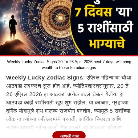
Weekly Lucky Zodiac Signs 20 To 26 April 2026 next 7 days will bring
wealth to these 5 zodiac signs
Weekly Lucky Zodiac Signs
: एप्रिल महिन्याचा चौथा
आठवडा लवकरच सुरू होत आहे. ज्योतिषशास्त्रानुसार, 20 ते
26 एप्रिल 2026 हा आठवडा अनेक बदल घेऊन येतोय. हा
आठवडा काही राशींसाठी खूप शुभ राहील. या काळात, ग्रहांच्या
दुर्मिळ योगामुळे शुभ मालव्य राजयोग बनतोय. ज्यामुळे 5 राशींच्या
लोकांना त्यांच्या करिअरमध्ये प्रगती, आर्थिक स्थिरता आणि
नातेसंबंधांमध्ये नवीन ऊर्जा मिळू शकते. हा आठवडा कोणत्या
राशींसाठी भाग्यवान राहील? साप्ताहिक भाग्यशाली राशींबद्दल
आणखी वाचा