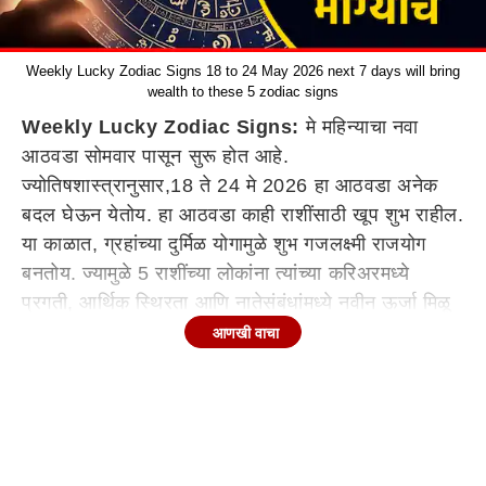
Weekly Lucky Zodiac Signs 18 to 24 May 2026 next 7 days will bring
wealth to these 5 zodiac signs
Weekly Lucky Zodiac Signs:
मे महिन्याचा नवा
आठवडा सोमवार पासून सुरू होत आहे.
ज्योतिषशास्त्रानुसार,18 ते 24 मे 2026 हा आठवडा अनेक
बदल घेऊन येतोय. हा आठवडा काही राशींसाठी खूप शुभ राहील.
या काळात, ग्रहांच्या दुर्मिळ योगामुळे शुभ गजलक्ष्मी राजयोग
बनतोय. ज्यामुळे 5 राशींच्या लोकांना त्यांच्या करिअरमध्ये
प्रगती, आर्थिक स्थिरता आणि नातेसंबंधांमध्ये नवीन ऊर्जा मिळू
शकते. हा आठवडा कोणत्या राशींसाठी भाग्यवान राहील?
आणखी वाचा
साप्ताहिक भाग्यशाली राशींबद्दल (Weekly Lucky Zodiac
Signs) जाणून घेऊया...
Continues below advertisement