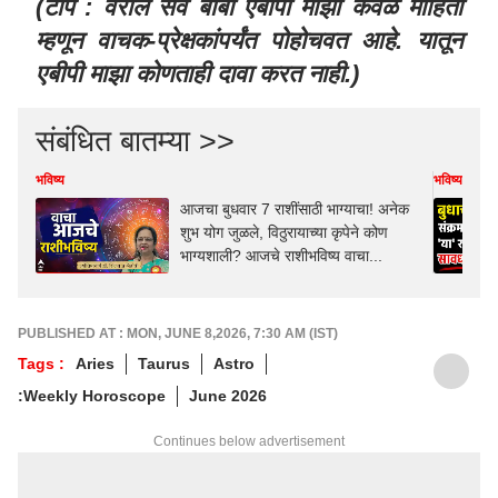
(टीप : वरील सर्व बाबी एबीपी माझा केवळ माहिती
म्हणून वाचक-प्रेक्षकांपर्यंत पोहोचवत आहे. यातून
एबीपी माझा कोणताही दावा करत नाही.)
संबंधित बातम्या >>
भविष्य
भविष्य
आजचा बुधवार 7 राशींसाठी भाग्याचा! अनेक
शुभ योग जुळले, विठुरायाच्या कृपेने कोण
भाग्यशाली? आजचे राशीभविष्य वाचा...
PUBLISHED AT : MON, JUNE 8,2026, 7:30 AM (IST)
Tags :
Aries
Taurus
Astro
:Weekly Horoscope
June 2026
Continues below advertisement