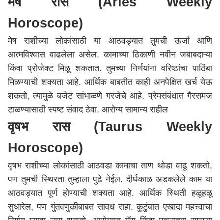
मेष रास (Aries Weekly
Horoscope)
मेष राशीच्या लोकांसाठी या आठवड्यात तुमची ऊर्जा आणि
आत्मविश्वास वाढलेला असेल. कामाच्या ठिकाणी नवीन जबाबदाऱ्या
किंवा प्रोजेक्ट मिळू शकतात. तुमच्या निर्णयांना वरिष्ठांचा पाठिंबा
मिळण्याची शक्यता आहे. आर्थिक बाबतीत काही अनपेक्षित खर्च येऊ
शकतो, त्यामुळे बजेट सांभाळणे गरजेचे आहे. प्रेमसंबंधात गैरसमज
टाळण्यासाठी स्पष्ट संवाद ठेवा. आरोग्य सामान्य राहील
वृषभ रास (Taurus Weekly
Horoscope)
वृषभ राशीच्या लोकांसाठी आठवडा कामाचा ताण थोडा वाढू शकतो,
पण तुमची स्थिरता तुम्हाला पुढे नेईल. दीर्घकाळ अडकलेले काम या
आठवड्यात पूर्ण होण्याची शक्यता आहे. आर्थिक स्थिती हळूहळू
सुधारेल, पण गुंतवणुकीबाबत सावध राहा. कुटुंबात एखादा महत्त्वाचा