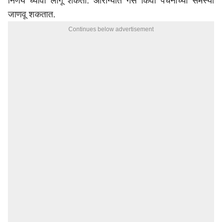
निर्णय घ्यावा लागू शकतो. आरोग्यात गॅस किंवा पचनाच्या समस्या
जाणवू शकतात.
Continues below advertisement