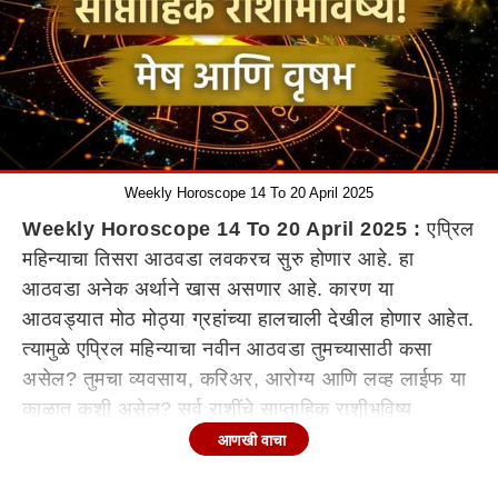
Weekly Horoscope 14 To 20 April 2025
Weekly Horoscope 14 To 20 April 2025 :
एप्रिल
महिन्याचा तिसरा आठवडा लवकरच सुरु होणार आहे. हा
आठवडा अनेक अर्थाने खास असणार आहे. कारण या
आठवड्यात मोठ मोठ्या ग्रहांच्या हालचाली देखील होणार आहेत.
त्यामुळे एप्रिल महिन्याचा नवीन आठवडा तुमच्यासाठी कसा
असेल? तुमचा व्यवसाय, करिअर, आरोग्य आणि लव्ह लाईफ या
काळात कशी असेल? सर्व राशींचे साप्ताहिक राशीभविष्य
(Weekly Horoscope)
जाणून घ्या.
आणखी वाचा
मेष रास साप्ताहिक राशीभविष्य (Aries Weekly