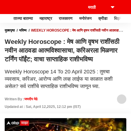
ताज्या बातम्या
महाराष्ट्र
राजकारण
मनोरंजन
क्रीडा
बिझनेस
मुख्यपृष्ठ
भविष्य
WEEKLY HOROSCOPE : मेष आणि वृषभ राशींसठी नवीन आठवडा
आत्मविश्वासाचा, करिअरला मिळणार टर्निंग पॉईंट; वाचा साप्ताहिक राशीभविष्य
Weekly Horoscope : मेष आणि वृषभ राशींसठी
नवीन आठवडा आत्मविश्वासाचा, करिअरला मिळणार
टर्निंग पॉईंट; वाचा साप्ताहिक राशीभविष्य
Weekly Horoscope 14 To 20 April 2025 : तुमचा
व्यवसाय, करिअर, आरोग्य आणि लव्ह लाईफ या काळात कशी
असेल? सर्व राशींचे साप्ताहिक राशीभविष्य जाणून घ्या.
Written By :
जयदीप मेढे
Updated at : Sat, April 12,2025, 12:12 pm (IST)