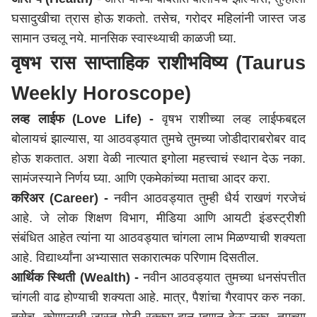
घसादुखीचा त्रास होऊ शकतो. तसेच, गरोदर महिलांनी जास्त जड
सामान उचलू नये. मानसिक स्वास्थ्याची काळजी घ्या.
वृषभ रास साप्ताहिक राशीभविष्य (Taurus
Weekly Horoscope)
लव्ह लाईफ (Love Life) -
वृषभ राशीच्या लव्ह लाईफबद्दल
बोलायचं झाल्यास, या आठवड्यात तुमचे तुमच्या जोडीदाराबरोबर वाद
होऊ शकतात. अशा वेळी नात्यात इगोला महत्त्वाचं स्थान देऊ नका.
सामंजस्याने निर्णय घ्या. आणि एकमेकांच्या मताचा आदर करा.
करिअर (Career) -
नवीन आठवड्यात तुम्ही धैर्य राखणं गरजेचं
आहे. जे लोक शिक्षण विभाग, मीडिया आणि आयटी इंडस्ट्रीशी
संबंधित आहेत त्यांना या आठवड्यात चांगला लाभ मिळण्याची शक्यता
आहे. विद्यार्थ्यांना अभ्यासात सकारात्मक परिणाम दिसतील.
आर्थिक स्थिती (Wealth) -
नवीन आठवड्यात तुमच्या धनसंपत्तीत
चांगली वाढ होण्याची शक्यता आहे. मात्र, पैशांचा गैरवापर करु नका.