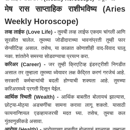
मेष रास साप्ताहिक राशीभविष्य (Aries
Weekly Horoscope)
लव्ह लाईफ (Love Life) -
तुमची लव्ह लाईफ एकदम चांगली आणि
सुरळीत चालेल. तुमच्या जोडीदाराच्या भावनांप्रती तुम्ही फार
सेन्सीटिव्ह असाल. तसेच, या काळात कोणाशीही वाद-विवाद घालू
नका. शांततेने समस्या सोडवण्याचा प्रयत्न करा.
करिअर (Career) -
जर तुम्ही क्रिएटिव्ह इंडस्ट्रीशी निगडीत
असाल तर तुम्हाला तुमच्या ध्येयावर लक्ष केंद्रित करणं गरजेचं आहे.
सरकारी कर्मचाऱ्यांची बदली होण्याची शक्यता आहे. तुमच्या
करिअरमध्ये प्रगती दिसून येईल.
आर्थिक स्थिती (Wealth) -
आर्थिक बाबतीत बोलायचं झाल्यास,
छोट्या-मोठ्या अडचणींचा सामना करावा लागू शकतो. यासाठी
फायनान्शियल एडव्हायजरची मदत घ्या. तसेच, तुमचा कल
गुंतवणुकीकडे असावा.
आरोग्य (Health) -
आरोग्याच्या बाबतीत बोलायचं झाल्यास, तुम्हाला