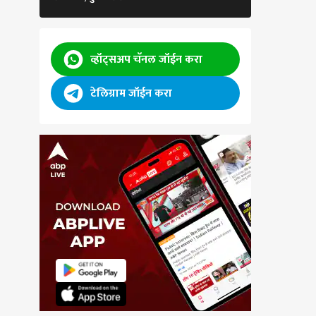
व्हॉट्सअप चॅनल जॉईन करा
टेलिग्राम जॉईन करा