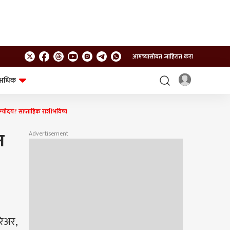
आमच्यासोबत जाहिरात करा
अधिक
शेत-शिवार
भविष्य
्योदय? साप्ताहिक राशीभविष्य
न
Advertisement
रिअर,