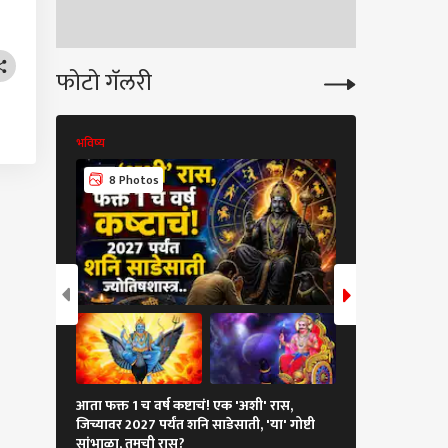
कुटुंबावर धारदार शस्त्राने
दोघांचा मृत्यू
फोटो गॅलरी
भविष्य
भविष्य
8 Photos
8 Photos
आता फक्त 1 च वर्ष कष्टाचं! एक 'अशी' रास,
पुढच्या 8 महिन्यांस
जिच्यावर 2027 पर्यंत शनि साडेसाती, 'या' गोष्टी
'राहू' चा पलटवार,
सांभाळा, तुमची रास?
मागोमाग अडचणी? 