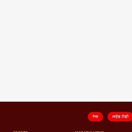
गेम्स
लाईव्ह टीव्ही