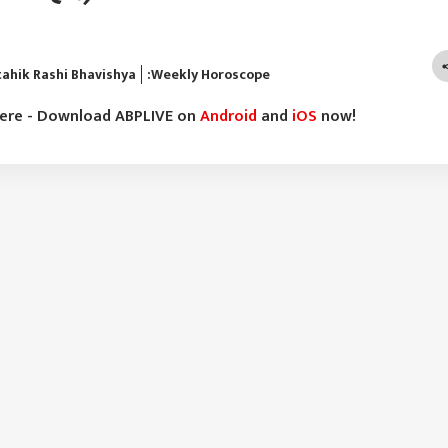
ण्यावर का आहेत? देशभर
सुपरस्टार कोण? अमिताभ
उपमुख्यमंत्री सुनेत्रा पवार यांचे
वाद, 
 कारवाई
बच्चन, अक्षय कुमार तर टॉप 5
निर्देश
वार, 
मध्येही नाहीत
ahik Rashi Bhavishya
:Weekly Horoscope
here - Download ABPLIVE on
Android
and
iOS
now!