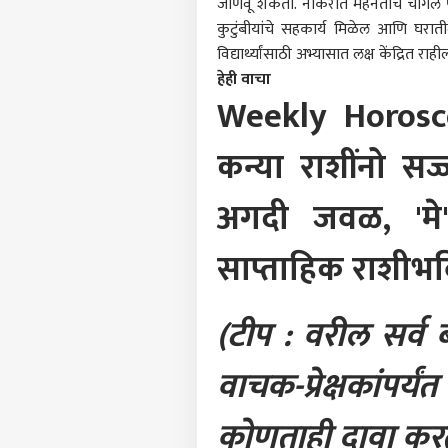
जाणवू शकतो. नोकरीत मेहनतीचे चांगले
पर्सनल
कुटुंबीयांचे सहकार्य मिळेल आणि घराती
विद्यार्थ्यांसाठी अभ्यासात लक्ष केंद्रित राही
हेही वाचा
टॉप
हॅलो गेस्ट
Weekly Horoscop
राजक
कन्या राशींनो सज
आमच्यासोबत जाहिरात करा
प्रायव्हसी पॉलिसी
अगदी जवळ, 'म
संपर्क साधा
करिअर
साप्ताहिक राशीभव
नारा
फीडबॅक
सरकार
आमच्याबद्दल
9 महत
भारत
ठरण
(टीप : वरील सर्व
वाचक-प्रेक्षकांप
Old 
कोणताही दावा करत
आणि 