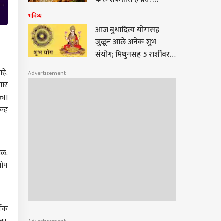
शुक्रवारीच का करतात?
भविष्य
व्रताचे नियम, धार्मिक महत्त्व,
आज बुधादित्य योगासह
पूजा पद्धत...
जुळून आले अनेक शुभ
संयोग; मिथुनसह 5 राशींवर
होणार धनवर्षाव, बॅंक बॅलेन्स
हे.
Advertisement
थेट चौपट वाढणार
णार
्या
व्ह
ील.
झोप
्वक