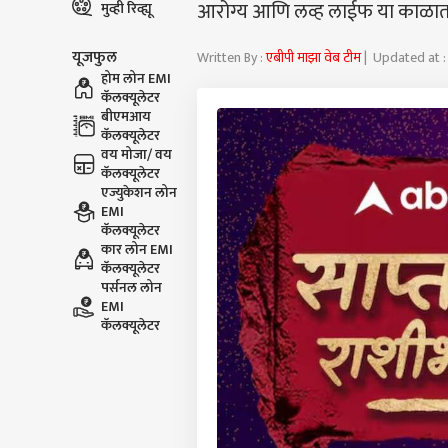
आरोग्य आणि लव्ह लाईफ या काळात कश
मुव्ही रिव्ह्यू
यूजफुल
Written By :
एबीपी माझा वेब टीम
| Updated at :
होम लोन EMI
कॅलक्यूलेटर
बीएमआय
कॅलक्यूलेटर
वय मोजा/ वय
कॅलक्यूलेटर
एज्युकेशन लोन
EMI
कॅलक्यूलेटर
कार लोन EMI
कॅलक्यूलेटर
पर्सनल लोन
EMI
कॅलक्यूलेटर