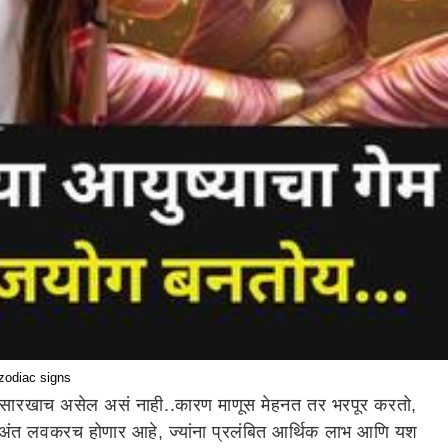
 zodiac signs
 दिवस सारखाच असेल असं नाही..कारण माणूस मेहनत तर भरपूर करतो,
ांचा अंत लवकरच होणार आहे, ज्यांना प्रलंबित आर्थिक लाभ आणि यश