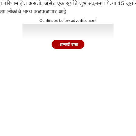
 मोठा परिणाम होत असतो. असेच एक सूर्याचे शुभ संक्रमण येत्या 15 जून
ंच्या लोकांचे भाग्य फळफळणार आहे.
Continues below advertisement
आणखी वाचा
 राजयोग बनतोय...(Sun Transit 2026)
मिथुन राशीत प्रवेश करत आहे. सूर्याचा बुधाच्या राशीतील प्रवेश अत्
ांती म्हणतात.सूर्याच्या मकर राशीतील प्रवेशाला मकर संक्रांती म्हणत
. यश, कीर्ती आणि आत्मविश्वास देणारा सूर्य, ज्ञान, वाणी आणि व्यवसाया