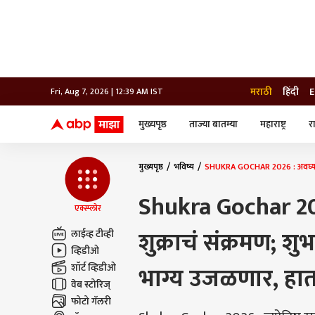
मराठी
हिंदी
E
Fri, Aug 7, 2026 | 12:39 AM IST
मुख्यपृष्ठ
ताज्या बातम्या
महाराष्ट्र
र
बातम्या
जॅाब माझा
लाईफ
भारत
महाराष्ट्र
मुख्यपृष्ठ
भविष्य
SHUKRA GOCHAR 2026 : अवघ्या दोन 
टेक-गॅजेट
मुंबई
ऑटो
टेलिव्हिजन
विश्व
विश्व
Shukra Gochar 202
कोल्हापूर
एक्स्प्लोर
पुणे
शुक्राचं संक्रमण; श
लाईव्ह टीव्ही
नवी मुंबई
अमरावती
व्हिडीओ
अहमदनगर
शॉर्ट व्हिडीओ
भाग्य उजळणार, हात
अकोला
वेब स्टोरिज्
फोटो गॅलरी