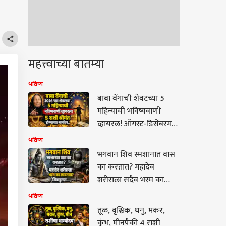
महत्त्वाच्या बातम्या
भविष्य
बाबा वेंगाची शेवटच्या 5
महिन्याची भविष्यवाणी
व्हायरल! ऑगस्ट-डिसेंबरमध्ये
5 राशी कोट्यधीश होण्याच्या
भविष्य
मार्गावर, पैसा, संधी, प्रेम,
भगवान शिव स्मशानात वास
तुमची रास?
का करतात? महादेव
शरीराला सदैव भस्म का
लावतात? शिवपुराणातील
भविष्य
उल्लेख जाणून थक्क व्हाल..
तूळ, वृश्चिक, धनु, मकर,
कुंभ, मीनपैकी 4 राशी