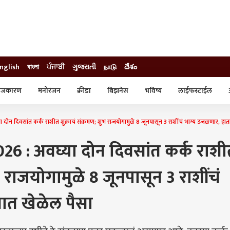
nglish
বাংলা
ਪੰਜਾਬੀ
ગુજરાતી
நாடு
దేశం
ाजकारण
मनोरंजन
क्रीडा
बिझनेस
भविष्य
लाईफस्टाईल
स्टाईल
क्राईम
व्यापार-उद्योग
दिवसांत कर्क राशीत शुक्राचं संक्रमण; शुभ राजयोगामुळे 8 जूनपासून 3 राशींचं भाग्य उजळणार, हात
ट्रेडिंग
ऑटो
6 : अवघ्या दोन दिवसांत कर्क राशी
ुभ राजयोगामुळे 8 जूनपासून 3 राशींचं
ात खेळेल पैसा