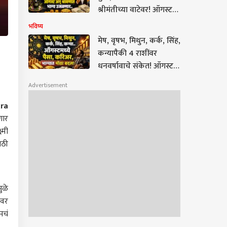
श्रीमंतीच्या वाटेवर! ऑगस्ट
अन् श्रावणात भाग्य
भविष्य
उजळणार, मासिक
मेष, वृषभ, मिथुन, कर्क, सिंह,
राशीभविष्य
कन्यापैकी 4 राशींवर
धनवर्षावाचे संकेत! ऑगस्ट
अन् श्रावण करणार भरभराट,
Advertisement
मासिक राशीभविष्य
ra
णार
्मी
ाठी
ुळे
ंवर
मचं