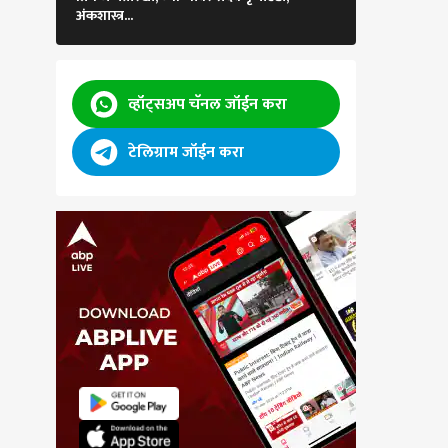
अंकशास्त्र...
चाणक्यनीती सांगते
व्हॉट्सअप चॅनल जॉईन करा
टेलिग्राम जॉईन करा