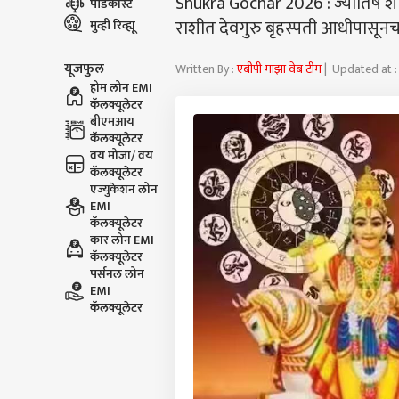
Shukra Gochar 2026 : ज्योतिष शास्त्
पॉडकास्ट
राशीत देवगुरु बृहस्पती आधीपासून
मुव्ही रिव्ह्यू
यूजफुल
Written By :
एबीपी माझा वेब टीम
| Updated at :
होम लोन EMI
कॅलक्यूलेटर
बीएमआय
कॅलक्यूलेटर
वय मोजा/ वय
कॅलक्यूलेटर
एज्युकेशन लोन
EMI
कॅलक्यूलेटर
कार लोन EMI
कॅलक्यूलेटर
पर्सनल लोन
EMI
कॅलक्यूलेटर