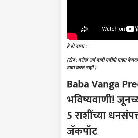
पर्सनल
टॉप
हॅलो गेस्ट
क्रिके
आमच्यासोबत जाहिरात करा
हे ही व
प्रायव्हसी पॉलिसी
(टीप : वरील सर्व बाबी एबीपी माझा केवळ 
संपर्क साधा
दावा करत नाही.)
करिअर
निवृत
Baba Vanga Predic
फीडबॅक
रहाण
आमच्याबद्दल
पेन्श
भारत
भविष्यवाणी! जूनच्
असोस
देणा
5 राशींच्या धनसं
जॅकपॉट
केरळ
पावस
LOGIN