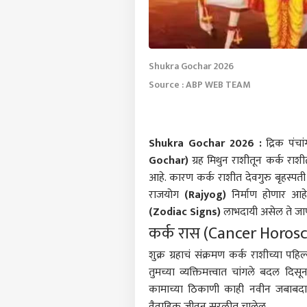
Shukra Gochar 2026
Source : ABP WEB TEAM
Shukra Gochar 2026 :
द्रिक पंचा
Gochar)
ग्रह मिथुन राशीतून कर्क राशीत
आहे. कारण कर्क राशीत देवगुरु बृहस्पती 
राजयोग
(Rajyog)
निर्माण होणार आह
(Zodiac Signs)
लाभदायी असेल ते जा
कर्क रास (Cancer Horos
शुक्र ग्रहाचं संक्रमण कर्क राशीच्या प
तुमच्या व्यक्तिमत्त्वात चांगले बदल द
कामाच्या ठिकाणी काही नवीन जबाबदाऱ्
वैवाहिक जीवन सुरळीत चालेल.