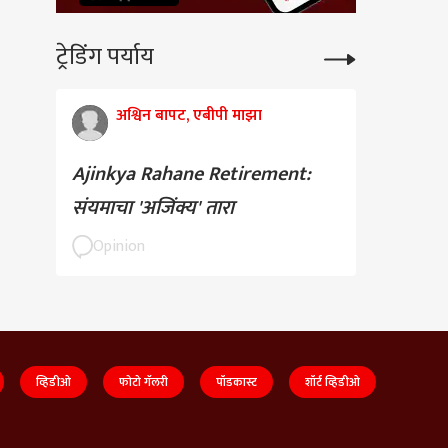
ट्रेडिंग पर्याय
अश्विन बापट, एबीपी माझा
Ajinkya Rahane Retirement:
संयमाचा 'अजिंक्य' तारा
Opinion
व्हिडीओ
फोटो गॅलरी
पॉडकास्ट
शॉर्ट व्हिडीओ