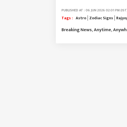
11 ज
बेपत्
PUBLISHED AT : 06 JUN 2026 02:01 PM (IST
ढगफु
पाणी 
Tags :
Astro
Zodiac Signs
Rajyo
तब्ब
Breaking News, Anytime, Anyw