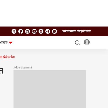
आमच्यासोबत जाहिरात करा
अधिक
शेत-शिवार
भविष्य
ात खेळेल पैसा
त
Advertisement