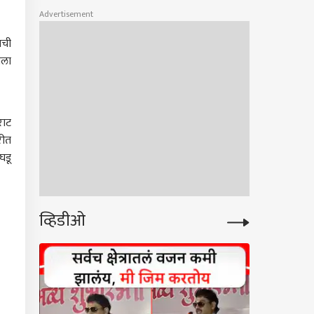
Advertisement
ाची
ाला
राट
रीत
घडू
व्हिडीओ