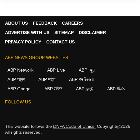
ABOUT US
FEEDBACK
CAREERS
ADVERTISE WITH US
SITEMAP
DISCLAIMER
PRIVACY POLICY
CONTACT US
ABP NEWS GROUP WEBSITES
ABP Network
ABP Live
ABP न्यूज़
ABP আনন্দ
ABP माझा
ABP અસ્મિતા
ABP Ganga
ABP ਸਾਂਝਾ
ABP நாடு
ABP దేశం
FOLLOW US
This website follows the
DNPA Code of Ethics.
Copyright@2026.
All rights reserved.