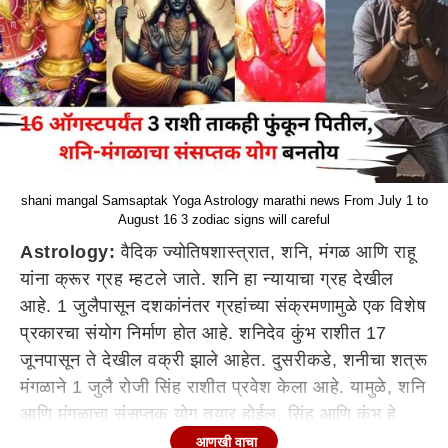
shani mangal Samsaptak Yoga Astrology marathi news From July 1 to
August 16 3 zodiac signs will careful
Astrology:
वैदिक ज्योतिषशास्त्रात, शनि, मंगळ आणि राहू
यांना क्रूर ग्रह म्हटले जाते. शनि हा न्यायाचा ग्रह देखील
आहे. 1 जुलैपासून दशकांनंतर ग्रहांच्या संक्रमणामुळे एक विशेष
प्रकारचा संयोग निर्माण होत आहे. शनिदेव कुंभ राशीत 17
जूनपासून ते देखील वक्री झाले आहेत. दुसरीकडे, शनीचा शत्रू
मंगळाने 1 जुलै रोजी सिंह राशीत प्रवेश केला आहे. यामुळे, शनि
आणि मंगळाचा संसप्तक योग तयार होईल. सिंह आणि कुंभ हे
देखील शत्रू राशी असल्याने हा योग देशासह विविध राशींसाठी
आणखी वाचा