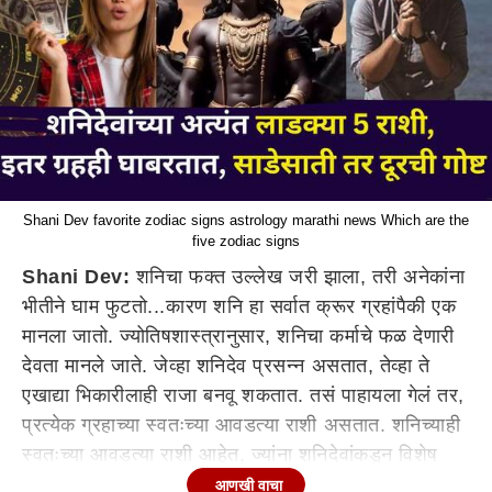
Shani Dev favorite zodiac signs astrology marathi news Which are the
five zodiac signs
Shani Dev:
शनिचा फक्त उल्लेख जरी झाला, तरी अनेकांना
भीतीने घाम फुटतो...कारण शनि हा सर्वात क्रूर ग्रहांपैकी एक
मानला जातो. ज्योतिषशास्त्रानुसार, शनिचा कर्माचे फळ देणारी
देवता मानले जाते. जेव्हा शनिदेव प्रसन्न असतात, तेव्हा ते
एखाद्या भिकारीलाही राजा बनवू शकतात. तसं पाहायला गेलं तर,
प्रत्येक ग्रहाच्या स्वतःच्या आवडत्या राशी असतात. शनिच्याही
स्वतःच्या आवडत्या राशी आहेत, ज्यांना शनिदेवांकडून विशेष
आशीर्वाद मिळतो, ज्यामुळे अनपेक्षित आर्थिक लाभाची शक्यता
आणखी वाचा