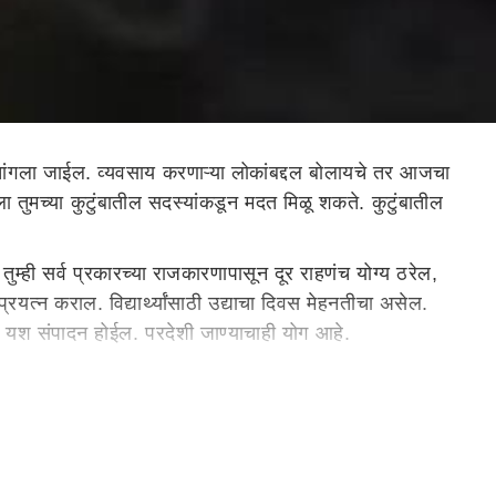
ांगला जाईल. व्यवसाय करणाऱ्या लोकांबद्दल बोलायचे तर आजचा
ला तुमच्या कुटुंबातील सदस्यांकडून मदत मिळू शकते. कुटुंबातील
म्ही सर्व प्रकारच्या राजकारणापासून दूर राहणंच योग्य ठरेल,
प्रयत्न कराल. विद्यार्थ्यांसाठी उद्याचा दिवस मेहनतीचा असेल.
च यश संपादन होईल. परदेशी जाण्याचाही योग आहे.
यार्थ्यांना यश मिळविण्यासाठी अधिक परिश्रम करावे लागतील.
हे, त्यामुळे कोणत्याही प्रकारची गुंतवणूक करताना विचारपूर्वक
ली बहुतांश कामे आज सहज पूर्ण होतील. या राशीचे नोकरदार लोक