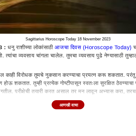
Sagittarius Horoscope Today 18 November 2023
3 :
धनु राशीच्या लोकांसाठी
आजचा दिवस (Horoscope Today)
च
त्यांचा व्यवसाय चांगला चालेल. तुमचा व्यवसाय पुढे नेण्यासाठी तुम्हा
तील काही विरोधक तुमचे नुकसान करण्याचा प्रयत्न करू शकतात. परंतु तु
ण होऊ शकतात. तुम्ही प्रत्येक गोष्टीपासून स्वतःला सुरक्षित ठेवण्याचा 
वे लागतील. परीक्षेची तयारी करत असाल तर मन लावून अभ्यास करा, तर
आणखी वाचा
ला जाईल. दिवसाच्या उत्तरार्धात अचानक पाहुण्यांचे आगमन होईल. विद्
ाही पूर्ण पाठिंबा मिळेल. दरम्यान, आज तुमची आर्थिक स्थिती धोक्यात आ
यवसायात हळूहळू प्रगती दिसून येईल. नशिबाची साथ मिळाल्याने अडकले