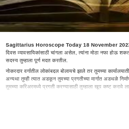
Sagittarius Horoscope Today 18 November 202
दिवस व्यावसायिकांसाठी चांगला असेल, त्यांना मोठा नफा होऊ शकतो. 
सदस्य तुम्हाला पूर्ण मदत करतील.
नोकरदार वर्गातील लोकांबद्दल बोलायचे झाले तर तुमच्या कार्यालया
अन्यथा तुम्ही त्यात अडकून तुमच्या प्रगतीच्या मार्गात अडथळे निर्मा
तुमच्या करिअरमध्ये प्रगती करण्यासाठी तुम्हाला खूप कष्ट करा
आज तुमची आर्थिक स्थिती धोक्यात
कौटुंबिक जीवनाबद्दल बोलायचे तर धनु राशीच्या लोकांचा दिवस चांग
तुमच्या पालकांशी तुमचे संबंध चांगले असतील आणि तुम्हाला मित्रांच
निर्णय घ्या. नंतर पश्चाताप होण्यापेक्षा आधीच वेळ घ्या. आज व्