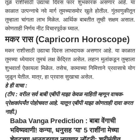
तूळ राशीसाठी उद्याचा दिवस फार शुभकारक असणार आहे. या
काळात उत्पन्नाचे नवे मार्ग तुमच्यासमोर खुले होतील. गुंतवणुकीतून
तुम्हाला चांगला लाभ मिळेल. आर्थिक बाबतीत तुम्ही सक्षम असाल.
कोणताही निर्णय नीट विचारपूर्वक घ्याल.
मकर रास (Capricorn Horoscope)
मकर राशीसाठी उद्याचा दिवस लाभदायक असणार आहे. या काळात
तुमच्या ध्येयावर तुमचं लक्ष केंद्रित असेल. लहान मुलांकडून तुम्हाला
शुभवार्ता ऐकायला मिळेल. तसेच, कामाच्या निमित्ताने प्रवासाचे योग
जुळून येतील. मात्र, हा प्रवास सुखाचा असेल.
हे ही वाचा :
(टीप : वरील सर्व बाबी एबीपी माझा केवळ माहिती म्हणून वाचक-
प्रेक्षकांपर्यंत पोहोचवत आहे. यातून एबीपी माझा कोणताही दावा करत
नाही.)
Baba Vanga Prediction : बाबा वेंगाची
भविष्यवाणी! कन्या, धनुसह 'या' 5 राशींना मेच्या
शेवटच्या आठवड्यात लागणार लॉटरी; श्रीमंतीत