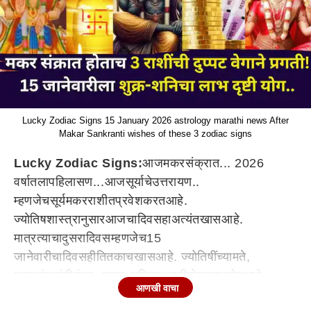
Lucky Zodiac Signs 15 January 2026 astrology marathi news After
Makar Sankranti wishes of these 3 zodiac signs
Lucky Zodiac Signs:
आज
मकर
संक्रात
...
2026
वर्षातला
पहिला
सण
...
आज
सूर्याचे
उत्तरायण
..
म्हणजेच
सूर्य
मकर
राशीत
प्रवेश
करत
आहे
.
ज्योतिषशास्त्रानुसार
आजचा
दिवस
हा
अत्यंत
खास
आहे
.
मात्र
त्याचा
दुसरा
दिवस
म्हणजेच
15
जानेवारीचा
दिवसही
तितकाच
खास
आहे
.
ज्योतिषींच्या
मते
,
मकर
संक्रांतीनंतर
,
शुक्र-शनि
लाभ
दृष्टी
योग
तयार
होत
आहे
,
आणखी वाचा
जो
तीन
राशींसाठी
सौभाग्याचे
दरवाजे
उघडणार
असल्याचे
बोलले
जाते
.