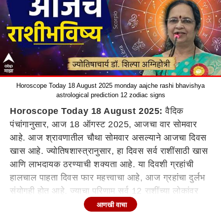
Horoscope Today 18 August 2025 monday aajche rashi bhavishya
astrological prediction 12 zodiac signs
Horoscope Today 18 August 2025:
वैदिक
पंचांगानुसार, आज 18 ऑगस्ट 2025, आजचा वार सोमवार
आहे. आज श्रावणातील चौथा सोमवार असल्याने आजचा दिवस
खास आहे. ज्योतिषशास्त्रानुसार, हा दिवस सर्व राशींसाठी खास
आणि लाभदायक ठरण्याची शक्यता आहे. या दिवशी ग्रहांची
हालचाल पाहता दिवस फार महत्त्वाचा आहे, आज ग्रहांचा दुर्लभ
संयोगही होत आहे. ज्याचा परिणाम सर्व 12 राशींच्या लोकांवर
दिसून येईल. भोलेनाथांच्या कृपेने तुमचा आजचा दिवस कसा
आणखी वाचा
असेल? कोणासाठी दिवस फलदायी ठरेल? 12 राशींचे आजचे