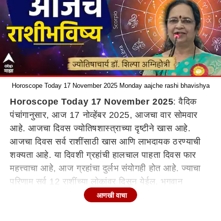
Horoscope Today 17 November 2025 Monday aajche rashi bhavishya
Horoscope Today 17 November 2025
: वैदिक
पंचांगानुसार, आज 17 नोव्हेंबर 2025, आजचा वार सोमवार
आहे. आजचा दिवस ज्योतिषशास्त्राच्या दृष्टीने खास आहे.
आजचा दिवस सर्व राशींसाठी खास आणि लाभदायक ठरण्याची
शक्यता आहे. या दिवशी ग्रहांची हालचाल पाहता दिवस फार
महत्त्वाचा आहे, आज ग्रहांचा दुर्लभ संयोगही होत आहे. ज्याचा
परिणाम सर्व 12 राशींच्या लोकांवर दिसून येईल. भगवान
भोलेनाथांच्या कृपेने तुमचा आजचा दिवस कसा असेल?
आणखी वाचा
कोणासाठी दिवस फलदायी ठरेल? 12 राशींचे आजचे राशीभविष्य