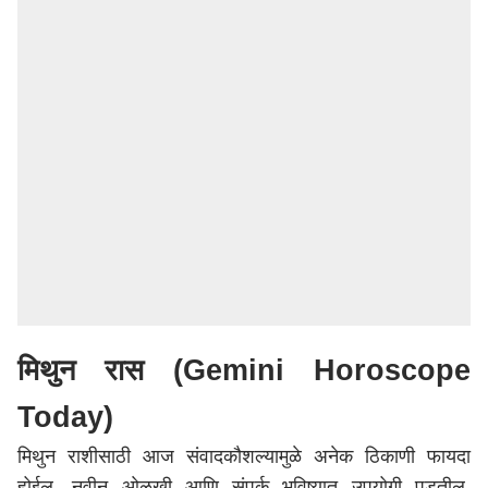
मिथुन रास (Gemini Horoscope
Today)
मिथुन राशीसाठी आज संवादकौशल्यामुळे अनेक ठिकाणी फायदा
होईल. नवीन ओळखी आणि संपर्क भविष्यात उपयोगी पडतील.